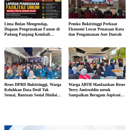
Lima Bulan Mengendap,
Pemko Bukittinggi Perkuat
Dugaan Pengrusakan Fasum di
Ekonomi Lewat Penataan Kota
Padang Panjang Kembali
dan Pengamanan Aset Daerah
Disorot DPRD
Reses DPRD Bukittinggi, Warga
Warga ABTB Manfaatkan Reses
Keluhkan Data Desil Tak
Yerry Amiruddin untuk
Sesuai, Bantuan Sosial Dinilai
Sampaikan Beragam Aspirasi
Salah Sasaran
Pembangunan