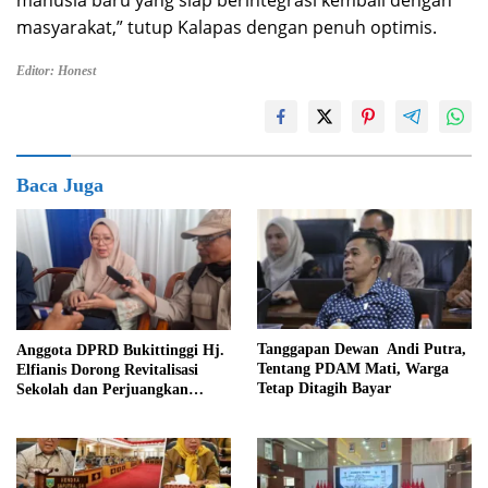
manusia baru yang siap berintegrasi kembali dengan
masyarakat,” tutup Kalapas dengan penuh optimis.
Editor: Honest
Baca Juga
Tanggapan Dewan Andi Putra,
Anggota DPRD Bukittinggi Hj.
Tentang PDAM Mati, Warga
Elfianis Dorong Revitalisasi
Tetap Ditagih Bayar
Sekolah dan Perjuangkan
Pembebasan Iuran Komite bagi
Siswa Kurang Mampu