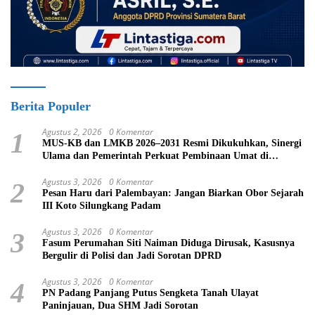
Berita Populer
Agustus 2, 2026
0 Komentar
1
MUS-KB dan LMKB 2026–2031 Resmi Dikukuhkan, Sinergi
Ulama dan Pemerintah Perkuat Pembinaan Umat di
Bukittinggi
Agustus 3, 2026
0 Komentar
2
Pesan Haru dari Palembayan: Jangan Biarkan Obor Sejarah
III Koto Silungkang Padam
Agustus 3, 2026
0 Komentar
3
Fasum Perumahan Siti Naiman Diduga Dirusak, Kasusnya
Bergulir di Polisi dan Jadi Sorotan DPRD
Agustus 3, 2026
0 Komentar
4
PN Padang Panjang Putus Sengketa Tanah Ulayat
Paninjauan, Dua SHM Jadi Sorotan