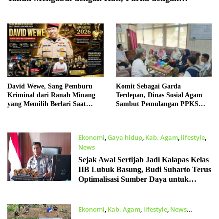
Senyuman
David Wewe, Sang Pemburu
Komit Sebagai Garda
Kriminal dari Ranah Minang
Terdepan, Dinas Sosial Agam
yang Memilih Berlari Saat
Sambut Pemulangan PPKS
Orang Lain Menjauh
dari Palembang
Ekonomi
,
Gaya hidup
,
Kab. Agam
,
lifestyle
,
News
Desember 28, 2025
Sejak Awal Sertijab Jadi Kalapas Kelas
IIB Lubuk Basung, Budi Suharto Terus
Optimalisasi Sumber Daya untuk
Program Ketahanan Pangan
Ekonomi
,
Kab. Agam
,
lifestyle
,
News