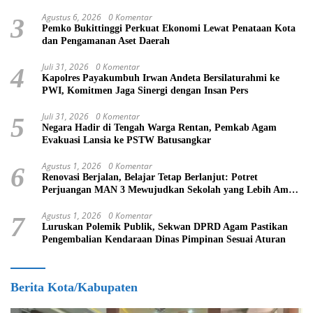
Agustus 6, 2026
0 Komentar
3
Pemko Bukittinggi Perkuat Ekonomi Lewat Penataan Kota
dan Pengamanan Aset Daerah
Juli 31, 2026
0 Komentar
4
Kapolres Payakumbuh Irwan Andeta Bersilaturahmi ke
PWI, Komitmen Jaga Sinergi dengan Insan Pers
Juli 31, 2026
0 Komentar
5
Negara Hadir di Tengah Warga Rentan, Pemkab Agam
Evakuasi Lansia ke PSTW Batusangkar
Agustus 1, 2026
0 Komentar
6
Renovasi Berjalan, Belajar Tetap Berlanjut: Potret
Perjuangan MAN 3 Mewujudkan Sekolah yang Lebih Aman
dan Nyaman
Agustus 1, 2026
0 Komentar
7
Luruskan Polemik Publik, Sekwan DPRD Agam Pastikan
Pengembalian Kendaraan Dinas Pimpinan Sesuai Aturan
Berita Kota/Kabupaten