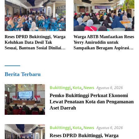
Reses DPRD Bukittinggi, Warga
Warga ABTB Manfaatkan Reses
Keluhkan Data Desil Tak
Yerry Amiruddin untuk
Sesuai, Bantuan Sosial Dinilai
Sampaikan Beragam Aspirasi
Salah Sasaran
Pembangunan
Lintas
Berita Terbaru
Tiga
Bukittinggi
,
Kota
,
News
Agustus 6, 2026
Pemko Bukittinggi Perkuat Ekonomi
Lewat Penataan Kota dan Pengamanan
Aset Daerah
Bukittinggi
,
Kota
,
News
Agustus 6, 2026
Reses DPRD Bukittinggi, Warga