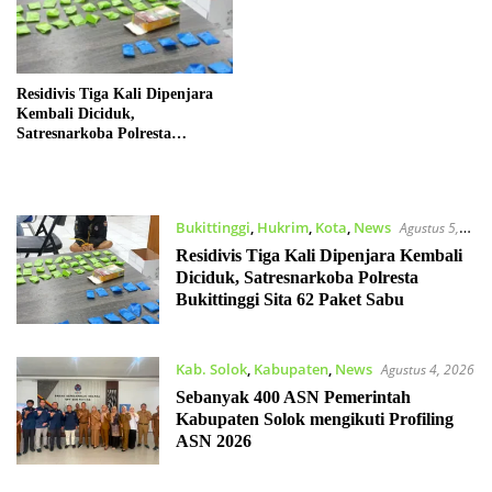
Residivis Tiga Kali Dipenjara
Kembali Diciduk,
Satresnarkoba Polresta
Bukittinggi Sita 62 Paket Sabu
Bukittinggi
,
Hukrim
,
Kota
,
News
Agustus 5,
2026
Residivis Tiga Kali Dipenjara Kembali
Diciduk, Satresnarkoba Polresta
Bukittinggi Sita 62 Paket Sabu
Kab. Solok
,
Kabupaten
,
News
Agustus 4, 2026
Sebanyak 400 ASN Pemerintah
Kabupaten Solok mengikuti Profiling
ASN 2026