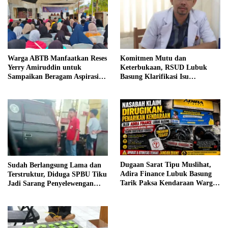
Komitmen Mutu dan
Warga ABTB Manfaatkan Reses
Keterbukaan, RSUD Lubuk
Yerry Amiruddin untuk
Basung Klarifikasi Isu
Sampaikan Beragam Aspirasi
Pelayanan IGD Beredar di
Pembangunan
Medsos
Dugaan Sarat Tipu Muslihat,
Sudah Berlangsung Lama dan
Adira Finance Lubuk Basung
Terstruktur, Diduga SPBU Tiku
Tarik Paksa Kendaraan Warga
Jadi Sarang Penyelewengan
Tanpa Prosedur
BBM Bersubsidi