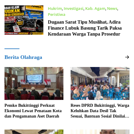
Hukrim
,
Investigasi
,
Kab. Agam
,
News
,
Peristiwa
Agustus 5, 2026
Dugaan Sarat Tipu Muslihat, Adira
Finance Lubuk Basung Tarik Paksa
Kendaraan Warga Tanpa Prosedur
Berita Olahraga
Pemko Bukittinggi Perkuat
Reses DPRD Bukittinggi, Warga
Ekonomi Lewat Penataan Kota
Keluhkan Data Desil Tak
dan Pengamanan Aset Daerah
Sesuai, Bantuan Sosial Dinilai
Salah Sasaran