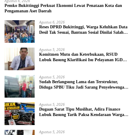
Agustus 6, 2026
Pemko Bukittinggi Perkuat Ekonomi Lewat Penataan Kota dan
Pengamanan Aset Daerah
Agustus 6, 2026
Reses DPRD Bukittinggi, Warga Keluhkan Data
Desil Tak Sesuai, Bantuan Sosial Dinilai Salah
Sasaran
Agustus 5, 2026
Komitmen Mutu dan Keterbukaan, RSUD
Lubuk Basung Klarifikasi Isu Pelayanan IGD
Beredar di Medsos
Agustus 5, 2026
Sudah Berlangsung Lama dan Terstruktur,
Diduga SPBU Tiku Jadi Sarang Penyelewengan
BBM Bersubsidi
Agustus 5, 2026
Dugaan Sarat Tipu Muslihat, Adira Finance
Lubuk Basung Tarik Paksa Kendaraan Warga
Tanpa Prosedur
Agustus 5, 2026