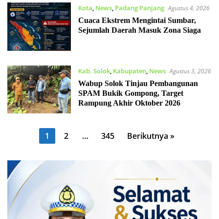
Kota
,
News
,
Padang Panjang
Agustus 4, 2026
Cuaca Ekstrem Mengintai Sumbar,
Sejumlah Daerah Masuk Zona Siaga
Kab. Solok
,
Kabupaten
,
News
Agustus 3, 2026
Wabup Solok Tinjau Pembangunan
SPAM Bukik Gompong, Target
Rampung Akhir Oktober 2026
Paginasi
1
2
…
345
Berikutnya »
pos