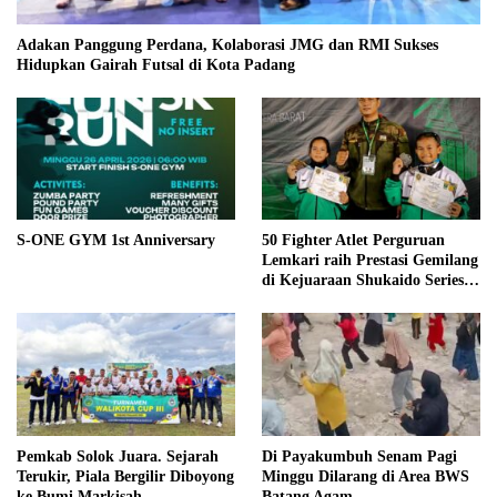
Adakan Panggung Perdana, Kolaborasi JMG dan RMI Sukses
Hidupkan Gairah Futsal di Kota Padang
S-ONE GYM 1st Anniversary
50 Fighter Atlet Perguruan
Lemkari raih Prestasi Gemilang
di Kejuaraan Shukaido Series 1
regional Sumatera
Pemkab Solok Juara. Sejarah
Di Payakumbuh Senam Pagi
Terukir, Piala Bergilir Diboyong
Minggu Dilarang di Area BWS
ke Bumi Markisah
Batang Agam