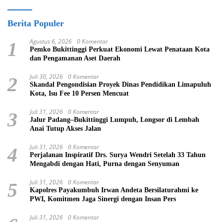
Berita Populer
Agustus 6, 2026
0 Komentar
1
Pemko Bukittinggi Perkuat Ekonomi Lewat Penataan Kota
dan Pengamanan Aset Daerah
Juli 30, 2026
0 Komentar
2
Skandal Pengondisian Proyek Dinas Pendidikan Limapuluh
Kota, Isu Fee 10 Persen Mencuat
Juli 31, 2026
0 Komentar
3
Jalur Padang–Bukittinggi Lumpuh, Longsor di Lembah
Anai Tutup Akses Jalan
Juli 31, 2026
0 Komentar
4
Perjalanan Inspiratif Drs. Surya Wendri Setelah 33 Tahun
Mengabdi dengan Hati, Purna dengan Senyuman
Juli 31, 2026
0 Komentar
5
Kapolres Payakumbuh Irwan Andeta Bersilaturahmi ke
PWI, Komitmen Jaga Sinergi dengan Insan Pers
Juli 31, 2026
0 Komentar