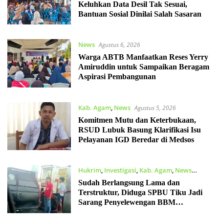
Keluhkan Data Desil Tak Sesuai,
Bantuan Sosial Dinilai Salah Sasaran
News
Agustus 6, 2026
Warga ABTB Manfaatkan Reses Yerry
Amiruddin untuk Sampaikan Beragam
Aspirasi Pembangunan
Kab. Agam
,
News
Agustus 5, 2026
Komitmen Mutu dan Keterbukaan,
RSUD Lubuk Basung Klarifikasi Isu
Pelayanan IGD Beredar di Medsos
Hukrim
,
Investigasi
,
Kab. Agam
,
News
Agustus 5, 2026
Sudah Berlangsung Lama dan
Terstruktur, Diduga SPBU Tiku Jadi
Sarang Penyelewengan BBM
Bersubsidi