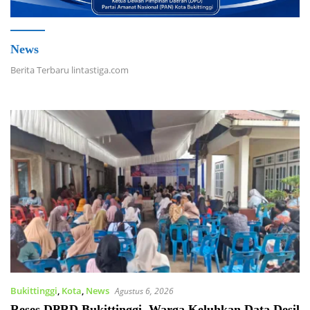
News
Berita Terbaru lintastiga.com
Bukittinggi
,
Kota
,
News
Agustus 6, 2026
Reses DPRD Bukittinggi, Warga Keluhkan Data Desil