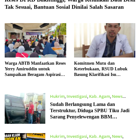
Tak Sesuai, Bantuan Sosial Dinilai Salah Sasaran
Warga ABTB Manfaatkan Reses
Komitmen Mutu dan
Yerry Amiruddin untuk
Keterbukaan, RSUD Lubuk
Sampaikan Beragam Aspirasi
Basung Klarifikasi Isu
Pembangunan
Pelayanan IGD Beredar di
Medsos
Hukrim
,
Investigasi
,
Kab. Agam
,
News
Agustus 5, 2026
Sudah Berlangsung Lama dan
Terstruktur, Diduga SPBU Tiku Jadi
Sarang Penyelewengan BBM
Bersubsidi
Hukrim
,
Investigasi
,
Kab. Agam
,
News
,