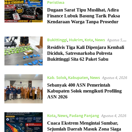
Peristiwa
Agustus 5, 2026
Dugaan Sarat Tipu Muslihat, Adira
Finance Lubuk Basung Tarik Paksa
Kendaraan Warga Tanpa Prosedur
Bukittinggi
,
Hukrim
,
Kota
,
News
Agustus 5,
2026
Residivis Tiga Kali Dipenjara Kembali
Diciduk, Satresnarkoba Polresta
Bukittinggi Sita 62 Paket Sabu
Kab. Solok
,
Kabupaten
,
News
Agustus 4, 2026
Sebanyak 400 ASN Pemerintah
Kabupaten Solok mengikuti Profiling
ASN 2026
Kota
,
News
,
Padang Panjang
Agustus 4, 2026
Cuaca Ekstrem Mengintai Sumbar,
Sejumlah Daerah Masuk Zona Siaga