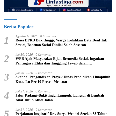
Berita Populer
Agustus 6, 2026
0 Komentar
1
Reses DPRD Bukittinggi, Warga Keluhkan Data Desil Tak
Sesuai, Bantuan Sosial Dinilai Salah Sasaran
Juli 30, 2026
0 Komentar
2
WPB Ajak Masyarakat Bijak Bermedia Sosial, Ingatkan
Pentingnya Etika dan Tanggung Jawab dalam
Menyampaikan Informasi
Juli 30, 2026
0 Komentar
3
Skandal Pengondisian Proyek Dinas Pendidikan Limapuluh
Kota, Isu Fee 10 Persen Mencuat
Juli 31, 2026
0 Komentar
4
Jalur Padang–Bukittinggi Lumpuh, Longsor di Lembah
Anai Tutup Akses Jalan
Juli 31, 2026
0 Komentar
5
Perjalanan Inspiratif Drs. Surya Wendri Setelah 33 Tahun