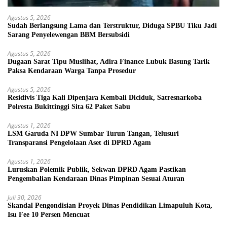
Agustus 5, 2026
Sudah Berlangsung Lama dan Terstruktur, Diduga SPBU Tiku Jadi
Sarang Penyelewengan BBM Bersubsidi
Agustus 5, 2026
Dugaan Sarat Tipu Muslihat, Adira Finance Lubuk Basung Tarik
Paksa Kendaraan Warga Tanpa Prosedur
Agustus 5, 2026
Residivis Tiga Kali Dipenjara Kembali Diciduk, Satresnarkoba
Polresta Bukittinggi Sita 62 Paket Sabu
Agustus 1, 2026
LSM Garuda NI DPW Sumbar Turun Tangan, Telusuri
Transparansi Pengelolaan Aset di DPRD Agam
Agustus 1, 2026
Luruskan Polemik Publik, Sekwan DPRD Agam Pastikan
Pengembalian Kendaraan Dinas Pimpinan Sesuai Aturan
Juli 30, 2026
Skandal Pengondisian Proyek Dinas Pendidikan Limapuluh Kota,
Isu Fee 10 Persen Mencuat