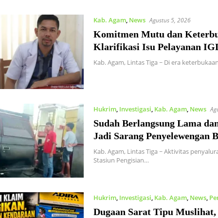
Kab. Agam
,
News
Agustus 5, 2026
Komitmen Mutu dan Keterb
Klarifikasi Isu Pelayanan I
Kab. Agam, Lintas Tiga ~ Di era keterbukaan
Hukrim
,
Investigasi
,
Kab. Agam
,
News
Ag
Sudah Berlangsung Lama dan
Jadi Sarang Penyelewengan 
Kab. Agam, Lintas Tiga ~ ​Aktivitas penyal
Stasiun Pengisian…
Hukrim
,
Investigasi
,
Kab. Agam
,
News
,
Pe
Dugaan Sarat Tipu Muslihat,