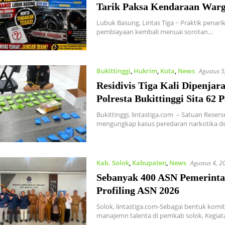
Tarik Paksa Kendaraan War
Lubuk Basung, Lintas Tiga ~ Praktik pena
pembiayaan kembali menuai sorotan…
Bukittinggi
,
Hukrim
,
Kota
,
News
Agustus 5
Residivis Tiga Kali Dipenjar
Polresta Bukittinggi Sita 62 
Bukittinggi, lintastiga.com – Satuan Reser
mengungkap kasus peredaran narkotika 
Kab. Solok
,
Kabupaten
,
News
Agustus 4, 2
Sebanyak 400 ASN Pemerinta
Profiling ASN 2026
Solok, lintastiga.com-Sebagai bentuk kom
manajemn talenta di pemkab solok, Kegia