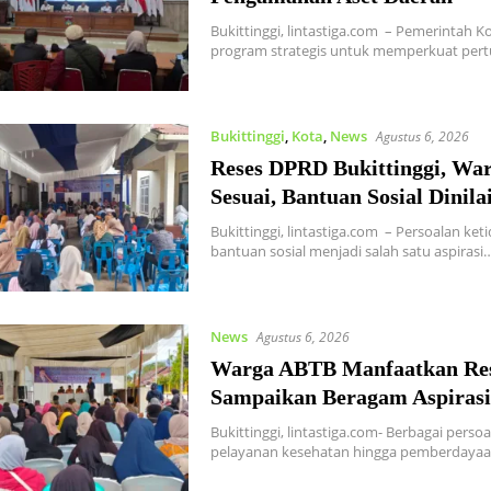
Bukittinggi, lintastiga.com – Pemerintah 
program strategis untuk memperkuat pe
Bukittinggi
,
Kota
,
News
Agustus 6, 2026
Reses DPRD Bukittinggi, War
Sesuai, Bantuan Sosial Dinila
Bukittinggi, lintastiga.com – Persoalan ke
bantuan sosial menjadi salah satu aspirasi
News
Agustus 6, 2026
Warga ABTB Manfaatkan Res
Sampaikan Beragam Aspiras
Bukittinggi, lintastiga.com- Berbagai persoa
pelayanan kesehatan hingga pemberdayaa