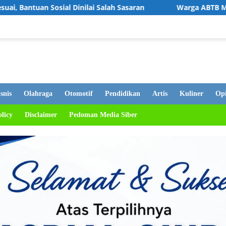
al Dinilai Salah Sasaran
Warga ABTB Manfaatkan Reses
snis
Olahraga
Otomotif
Pendidikan
Artis
Kuliner
Opi
olicy
Disclaimer
Pedoman Media Siber