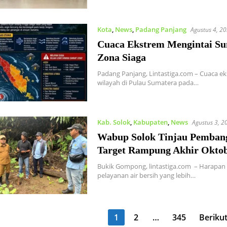
Kota
,
News
,
Padang Panjang
Agustus 4, 2
Cuaca Ekstrem Mengintai S
Zona Siaga
Padang Panjang, Lintastiga.com – Cuaca e
wilayah di Pulau Sumatera pada…
Kab. Solok
,
Kabupaten
,
News
Agustus 3, 2
Wabup Solok Tinjau Pemba
Target Rampung Akhir Oktob
Bukik Gompong, lintastiga.com – Harapan
pelayanan air bersih yang lebih…
ginasi
1
2
…
345
Beriku