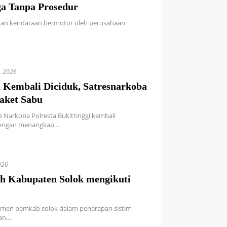
ga Tanpa Prosedur
rikan kendaraan bermotor oleh perusahaan
, 2026
a Kembali Diciduk, Satresnarkoba
Paket Sabu
se Narkoba Polresta Bukittinggi kembali
dengan menangkap…
026
h Kabupaten Solok mengikuti
itmen pemkab solok dalam penerapan sistim
tan…