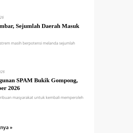
026
umbar, Sejumlah Daerah Masuk
kstrem masih berpotensi melanda sejumlah
026
ngunan SPAM Bukik Gompong,
er 2026
 ribuan masyarakat untuk kembali memperoleh
tnya »