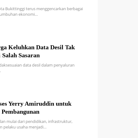
Kota Bukittinggi terus menggencarkan berbagai
rtumbuhan ekonomi…
ga Keluhkan Data Desil Tak
i Salah Sasaran
tidaksesuaian data desil dalam penyaluran
…
es Yerry Amiruddin untuk
i Pembangunan
lan mulai dari pendidikan, infrastruktur,
n pelaku usaha menjadi…