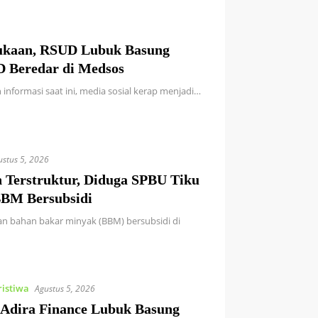
ukaan, RSUD Lubuk Basung
GD Beredar di Medsos
 informasi saat ini, media sosial kerap menjadi…
ustus 5, 2026
 Terstruktur, Diduga SPBU Tiku
BBM Bersubsidi
uran bahan bakar minyak (BBM) bersubsidi di
ristiwa
Agustus 5, 2026
 Adira Finance Lubuk Basung