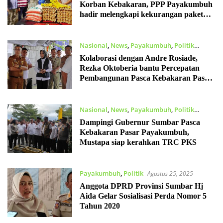
Korban Kebakaran, PPP Payakumbuh
hadir melengkapi kekurangan paket
sembako penyalur Balai Wartawan
Luak Limopuluah
Nasional
,
News
,
Payakumbuh
,
Politik
September 8, 2025
Kolaborasi dengan Andre Rosiade,
Rezka Oktoberia bantu Percepatan
Pembangunan Pasca Kebakaran Pasar
Payakumbuh
Nasional
,
News
,
Payakumbuh
,
Politik
Agustus 29, 2025
Dampingi Gubernur Sumbar Pasca
Kebakaran Pasar Payakumbuh,
Mustapa siap kerahkan TRC PKS
Payakumbuh
,
Politik
Agustus 25, 2025
Anggota DPRD Provinsi Sumbar Hj
Aida Gelar Sosialisasi Perda Nomor 5
Tahun 2020