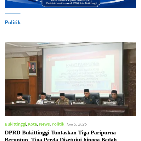
Politik
Bukittinggi
,
Kota
,
News
,
Politik
Juni 5, 2026
DPRD Bukittinggi Tuntaskan Tiga Paripurna
Beruntun, Tiga Perda Disetujui hingga Bedah