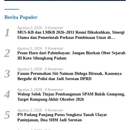
Berita Populer
Agustus 2, 2026
0 Komentar
1
MUS-KB dan LMKB 2026–2031 Resmi Dikukuhkan, Sinergi
Ulama dan Pemerintah Perkuat Pembinaan Umat di
Bukittinggi
Agustus 3, 2026
0 Komentar
2
Pesan Haru dari Palembayan: Jangan Biarkan Obor Sejarah
III Koto Silungkang Padam
Agustus 3, 2026
0 Komentar
3
Fasum Perumahan Siti Naiman Diduga Dirusak, Kasusnya
Bergulir di Polisi dan Jadi Sorotan DPRD
Agustus 3, 2026
0 Komentar
4
Wabup Solok Tinjau Pembangunan SPAM Bukik Gompong,
Target Rampung Akhir Oktober 2026
Agustus 3, 2026
0 Komentar
5
PN Padang Panjang Putus Sengketa Tanah Ulayat
Paninjauan, Dua SHM Jadi Sorotan