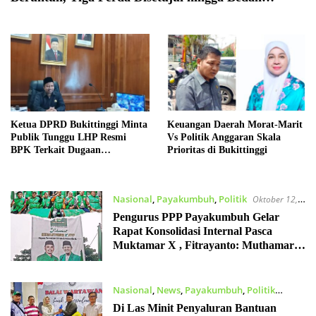
Pertanggungjawaban APBD 2025
Ketua DPRD Bukittinggi Minta
Keuangan Daerah Morat-Marit
Publik Tunggu LHP Resmi
Vs Politik Anggaran Skala
BPK Terkait Dugaan
Prioritas di Bukittinggi
Perjalanan Dinas
Nasional
,
Payakumbuh
,
Politik
Oktober 12,
2025
Pengurus PPP Payakumbuh Gelar
Rapat Konsolidasi Internal Pasca
Muktamar X , Fitrayanto: Muthamar X
momentum persatuan seluruh kader
PPP
Nasional
,
News
,
Payakumbuh
,
Politik
September 15, 2025
Di Las Minit Penyaluran Bantuan