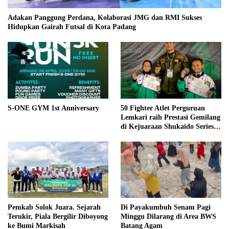
Adakan Panggung Perdana, Kolaborasi JMG dan RMI Sukses
Hidupkan Gairah Futsal di Kota Padang
S-ONE GYM 1st Anniversary
50 Fighter Atlet Perguruan
Lemkari raih Prestasi Gemilang
di Kejuaraan Shukaido Series 1
regional Sumatera
Pemkab Solok Juara. Sejarah
Di Payakumbuh Senam Pagi
Terukir, Piala Bergilir Diboyong
Minggu Dilarang di Area BWS
ke Bumi Markisah
Batang Agam