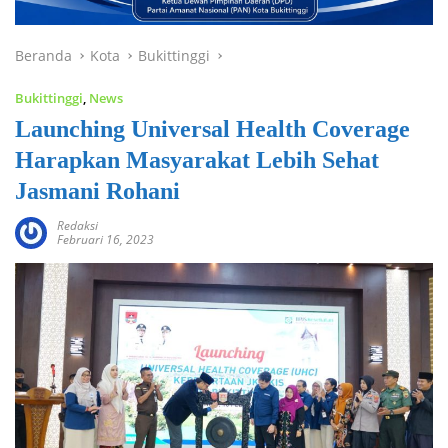
Beranda
Kota
Bukittinggi
Bukittinggi
,
News
Launching Universal Health Coverage
Harapkan Masyarakat Lebih Sehat
Jasmani Rohani
Redaksi
Februari 16, 2023