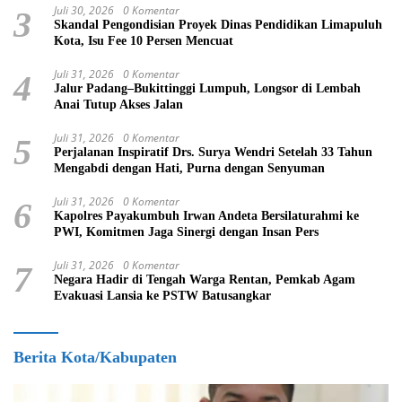
Juli 30, 2026
0 Komentar
3
Skandal Pengondisian Proyek Dinas Pendidikan Limapuluh
Kota, Isu Fee 10 Persen Mencuat
Juli 31, 2026
0 Komentar
4
Jalur Padang–Bukittinggi Lumpuh, Longsor di Lembah
Anai Tutup Akses Jalan
Juli 31, 2026
0 Komentar
5
Perjalanan Inspiratif Drs. Surya Wendri Setelah 33 Tahun
Mengabdi dengan Hati, Purna dengan Senyuman
Juli 31, 2026
0 Komentar
6
Kapolres Payakumbuh Irwan Andeta Bersilaturahmi ke
PWI, Komitmen Jaga Sinergi dengan Insan Pers
Juli 31, 2026
0 Komentar
7
Negara Hadir di Tengah Warga Rentan, Pemkab Agam
Evakuasi Lansia ke PSTW Batusangkar
Berita Kota/Kabupaten