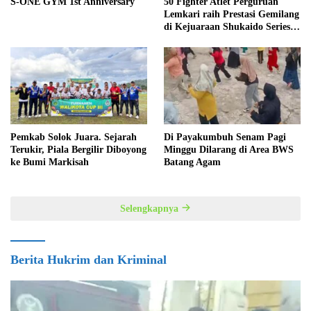
S-ONE GYM 1st Anniversary
50 Fighter Atlet Perguruan
Lemkari raih Prestasi Gemilang
di Kejuaraan Shukaido Series 1
regional Sumatera
Pemkab Solok Juara. Sejarah
Di Payakumbuh Senam Pagi
Terukir, Piala Bergilir Diboyong
Minggu Dilarang di Area BWS
ke Bumi Markisah
Batang Agam
Selengkapnya
Berita Hukrim dan Kriminal