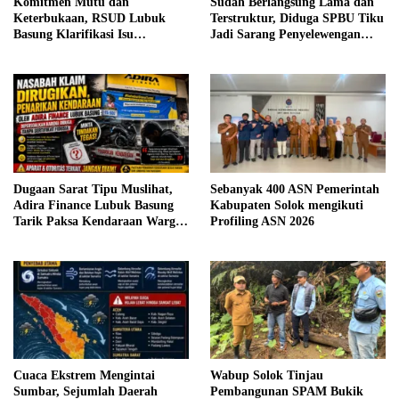
Komitmen Mutu dan
Sudah Berlangsung Lama dan
Keterbukaan, RSUD Lubuk
Terstruktur, Diduga SPBU Tiku
Basung Klarifikasi Isu
Jadi Sarang Penyelewengan
Pelayanan IGD Beredar di
BBM Bersubsidi
Medsos
Dugaan Sarat Tipu Muslihat,
Sebanyak 400 ASN Pemerintah
Adira Finance Lubuk Basung
Kabupaten Solok mengikuti
Tarik Paksa Kendaraan Warga
Profiling ASN 2026
Tanpa Prosedur
Cuaca Ekstrem Mengintai
Wabup Solok Tinjau
Sumbar, Sejumlah Daerah
Pembangunan SPAM Bukik