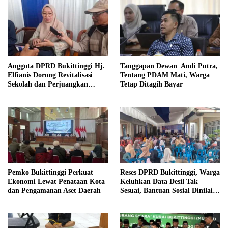
Anggota DPRD Bukittinggi Hj.
Tanggapan Dewan Andi Putra,
Elfianis Dorong Revitalisasi
Tentang PDAM Mati, Warga
Sekolah dan Perjuangkan
Tetap Ditagih Bayar
Pembebasan Iuran Komite bagi
Siswa Kurang Mampu
Pemko Bukittinggi Perkuat
Reses DPRD Bukittinggi, Warga
Ekonomi Lewat Penataan Kota
Keluhkan Data Desil Tak
dan Pengamanan Aset Daerah
Sesuai, Bantuan Sosial Dinilai
Salah Sasaran