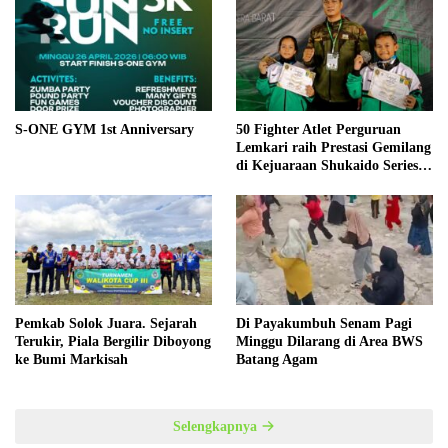
S-ONE GYM 1st Anniversary
50 Fighter Atlet Perguruan
Lemkari raih Prestasi Gemilang
di Kejuaraan Shukaido Series 1
regional Sumatera
Pemkab Solok Juara. Sejarah
Di Payakumbuh Senam Pagi
Terukir, Piala Bergilir Diboyong
Minggu Dilarang di Area BWS
ke Bumi Markisah
Batang Agam
Selengkapnya