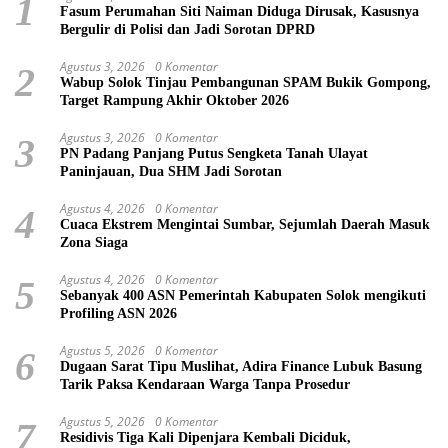
1
Fasum Perumahan Siti Naiman Diduga Dirusak, Kasusnya
Bergulir di Polisi dan Jadi Sorotan DPRD
Agustus 3, 2026
0 Komentar
2
Wabup Solok Tinjau Pembangunan SPAM Bukik Gompong,
Target Rampung Akhir Oktober 2026
Agustus 3, 2026
0 Komentar
3
PN Padang Panjang Putus Sengketa Tanah Ulayat
Paninjauan, Dua SHM Jadi Sorotan
Agustus 4, 2026
0 Komentar
4
Cuaca Ekstrem Mengintai Sumbar, Sejumlah Daerah Masuk
Zona Siaga
Agustus 4, 2026
0 Komentar
5
Sebanyak 400 ASN Pemerintah Kabupaten Solok mengikuti
Profiling ASN 2026
Agustus 5, 2026
0 Komentar
6
Dugaan Sarat Tipu Muslihat, Adira Finance Lubuk Basung
Tarik Paksa Kendaraan Warga Tanpa Prosedur
Agustus 5, 2026
0 Komentar
7
Residivis Tiga Kali Dipenjara Kembali Diciduk,