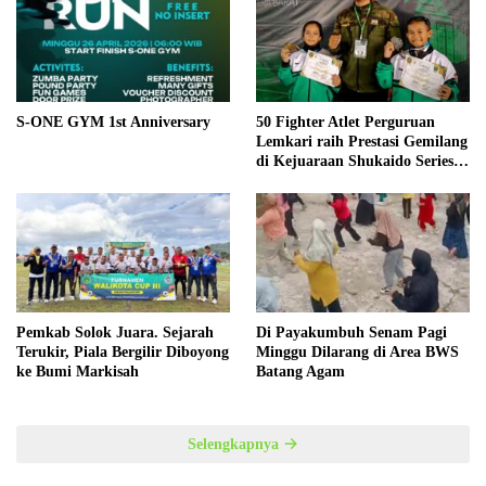
S-ONE GYM 1st Anniversary
50 Fighter Atlet Perguruan
Lemkari raih Prestasi Gemilang
di Kejuaraan Shukaido Series 1
regional Sumatera
Pemkab Solok Juara. Sejarah
Di Payakumbuh Senam Pagi
Terukir, Piala Bergilir Diboyong
Minggu Dilarang di Area BWS
ke Bumi Markisah
Batang Agam
Selengkapnya