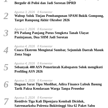
Bergulir di Polisi dan Jadi Sorotan DPRD
Agustus 3, 2026
0 Komentar
2
Wabup Solok Tinjau Pembangunan SPAM Bukik Gompong,
Target Rampung Akhir Oktober 2026
Agustus 3, 2026
0 Komentar
3
PN Padang Panjang Putus Sengketa Tanah Ulayat
Paninjauan, Dua SHM Jadi Sorotan
Agustus 4, 2026
0 Komentar
4
Cuaca Ekstrem Mengintai Sumbar, Sejumlah Daerah Masuk
Zona Siaga
Agustus 4, 2026
0 Komentar
5
Sebanyak 400 ASN Pemerintah Kabupaten Solok mengikuti
Profiling ASN 2026
Agustus 5, 2026
0 Komentar
6
Dugaan Sarat Tipu Muslihat, Adira Finance Lubuk Basung
Tarik Paksa Kendaraan Warga Tanpa Prosedur
Agustus 5, 2026
0 Komentar
7
Residivis Tiga Kali Dipenjara Kembali Diciduk,
Satresnarkoba Polresta Bukittinggi Sita 62 Paket Sabu