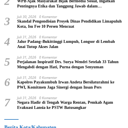
2
WPB Ajak Masyarakat Bijak Bermedia Sosial, Ingatkan
Pentingnya Etika dan Tanggung Jawab dalam
Menyampaikan Informasi
Juli 30, 2026
0 Komentar
3
Skandal Pengondisian Proyek Dinas Pendidikan Limapuluh
Kota, Isu Fee 10 Persen Mencuat
Juli 31, 2026
0 Komentar
4
Jalur Padang–Bukittinggi Lumpuh, Longsor di Lembah
Anai Tutup Akses Jalan
Juli 31, 2026
0 Komentar
5
Perjalanan Inspiratif Drs. Surya Wendri Setelah 33 Tahun
Mengabdi dengan Hati, Purna dengan Senyuman
Juli 31, 2026
0 Komentar
6
Kapolres Payakumbuh Irwan Andeta Bersilaturahmi ke
PWI, Komitmen Jaga Sinergi dengan Insan Pers
Juli 31, 2026
0 Komentar
7
Negara Hadir di Tengah Warga Rentan, Pemkab Agam
Evakuasi Lansia ke PSTW Batusangkar
Berita Kota/Kabupaten