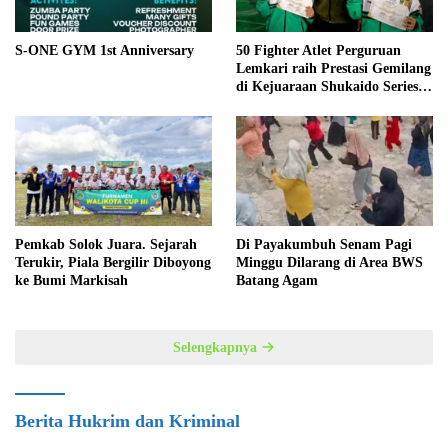
S-ONE GYM 1st Anniversary
50 Fighter Atlet Perguruan
Lemkari raih Prestasi Gemilang
di Kejuaraan Shukaido Series 1
regional Sumatera
Pemkab Solok Juara. Sejarah
Di Payakumbuh Senam Pagi
Terukir, Piala Bergilir Diboyong
Minggu Dilarang di Area BWS
ke Bumi Markisah
Batang Agam
Selengkapnya
Berita Hukrim dan Kriminal