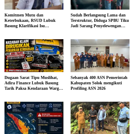
Komitmen Mutu dan
Sudah Berlangsung Lama dan
Keterbukaan, RSUD Lubuk
Terstruktur, Diduga SPBU Tiku
Basung Klarifikasi Isu
Jadi Sarang Penyelewengan
Pelayanan IGD Beredar di
BBM Bersubsidi
Medsos
Dugaan Sarat Tipu Muslihat,
Sebanyak 400 ASN Pemerintah
Adira Finance Lubuk Basung
Kabupaten Solok mengikuti
Tarik Paksa Kendaraan Warga
Profiling ASN 2026
Tanpa Prosedur