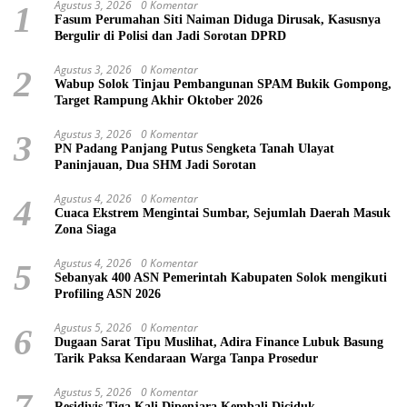
Agustus 3, 2026
0 Komentar
1
Fasum Perumahan Siti Naiman Diduga Dirusak, Kasusnya
Bergulir di Polisi dan Jadi Sorotan DPRD
Agustus 3, 2026
0 Komentar
2
Wabup Solok Tinjau Pembangunan SPAM Bukik Gompong,
Target Rampung Akhir Oktober 2026
Agustus 3, 2026
0 Komentar
3
PN Padang Panjang Putus Sengketa Tanah Ulayat
Paninjauan, Dua SHM Jadi Sorotan
Agustus 4, 2026
0 Komentar
4
Cuaca Ekstrem Mengintai Sumbar, Sejumlah Daerah Masuk
Zona Siaga
Agustus 4, 2026
0 Komentar
5
Sebanyak 400 ASN Pemerintah Kabupaten Solok mengikuti
Profiling ASN 2026
Agustus 5, 2026
0 Komentar
6
Dugaan Sarat Tipu Muslihat, Adira Finance Lubuk Basung
Tarik Paksa Kendaraan Warga Tanpa Prosedur
Agustus 5, 2026
0 Komentar
7
Residivis Tiga Kali Dipenjara Kembali Diciduk,