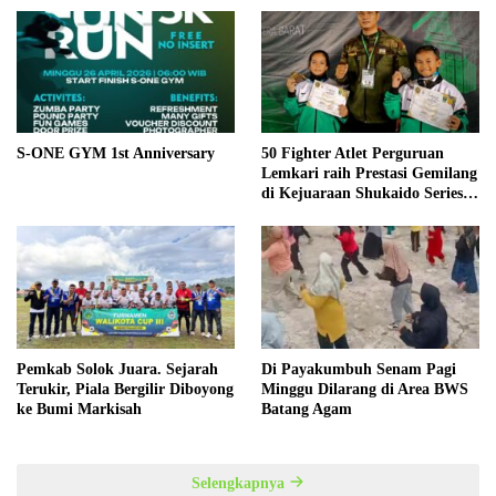
S-ONE GYM 1st Anniversary
50 Fighter Atlet Perguruan
Lemkari raih Prestasi Gemilang
di Kejuaraan Shukaido Series 1
regional Sumatera
Pemkab Solok Juara. Sejarah
Di Payakumbuh Senam Pagi
Terukir, Piala Bergilir Diboyong
Minggu Dilarang di Area BWS
ke Bumi Markisah
Batang Agam
Selengkapnya