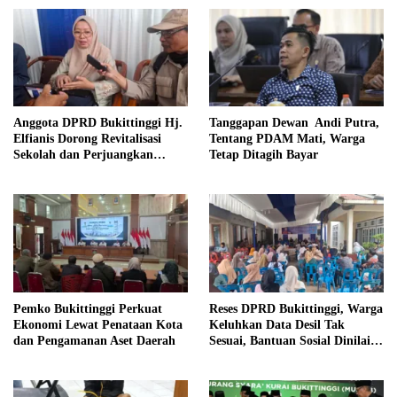
Anggota DPRD Bukittinggi Hj.
Tanggapan Dewan Andi Putra,
Elfianis Dorong Revitalisasi
Tentang PDAM Mati, Warga
Sekolah dan Perjuangkan
Tetap Ditagih Bayar
Pembebasan Iuran Komite bagi
Siswa Kurang Mampu
Pemko Bukittinggi Perkuat
Reses DPRD Bukittinggi, Warga
Ekonomi Lewat Penataan Kota
Keluhkan Data Desil Tak
dan Pengamanan Aset Daerah
Sesuai, Bantuan Sosial Dinilai
Salah Sasaran