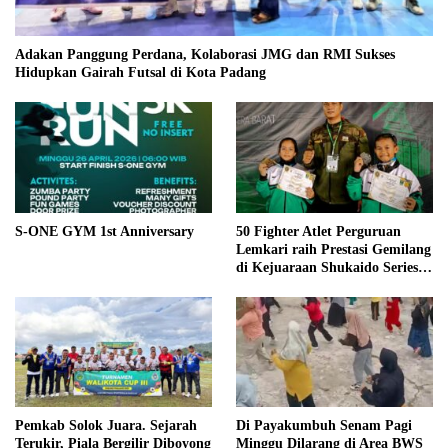
Adakan Panggung Perdana, Kolaborasi JMG dan RMI Sukses
Hidupkan Gairah Futsal di Kota Padang
S-ONE GYM 1st Anniversary
50 Fighter Atlet Perguruan
Lemkari raih Prestasi Gemilang
di Kejuaraan Shukaido Series 1
regional Sumatera
Pemkab Solok Juara. Sejarah
Di Payakumbuh Senam Pagi
Terukir, Piala Bergilir Diboyong
Minggu Dilarang di Area BWS