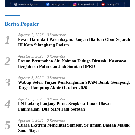
Berita Populer
Agustus 3, 2026
0 Komentar
1
Pesan Haru dari Palembayan: Jangan Biarkan Obor Sejarah
III Koto Silungkang Padam
Agustus 3, 2026
0 Komentar
2
Fasum Perumahan Siti Naiman Diduga Dirusak, Kasusnya
Bergulir di Polisi dan Jadi Sorotan DPRD
Agustus 3, 2026
0 Komentar
3
Wabup Solok Tinjau Pembangunan SPAM Bukik Gompong,
Target Rampung Akhir Oktober 2026
Agustus 3, 2026
0 Komentar
4
PN Padang Panjang Putus Sengketa Tanah Ulayat
Paninjauan, Dua SHM Jadi Sorotan
Agustus 4, 2026
0 Komentar
5
Cuaca Ekstrem Mengintai Sumbar, Sejumlah Daerah Masuk
Zona Siaga