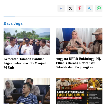
Baca Juga
Anggota DPRD Bukittinggi Hj.
Kementan Tambah Bantuan
Elfianis Dorong Revitalisasi
Irigasi Solok, dari 13 Menjadi
Sekolah dan Perjuangkan
74 Unit
Pembebasan Iuran Komite bagi
Siswa Kurang Mampu