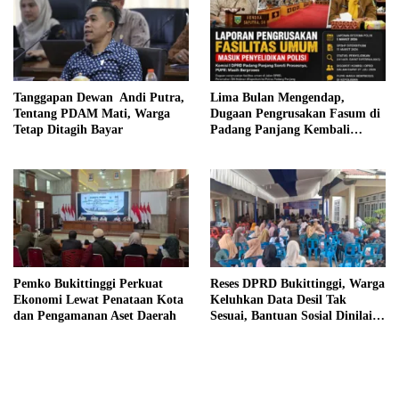
Tanggapan Dewan Andi Putra,
Lima Bulan Mengendap,
Tentang PDAM Mati, Warga
Dugaan Pengrusakan Fasum di
Tetap Ditagih Bayar
Padang Panjang Kembali
Disorot DPRD
Pemko Bukittinggi Perkuat
Reses DPRD Bukittinggi, Warga
Ekonomi Lewat Penataan Kota
Keluhkan Data Desil Tak
dan Pengamanan Aset Daerah
Sesuai, Bantuan Sosial Dinilai
Salah Sasaran