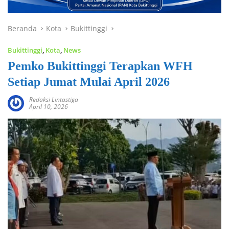
Beranda
Kota
Bukittinggi
Bukittinggi
,
Kota
,
News
Pemko Bukittinggi Terapkan WFH
Setiap Jumat Mulai April 2026
Redaksi Lintastiga
April 10, 2026