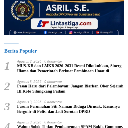
Berita Populer
Agustus 2, 2026
0 Komentar
1
MUS-KB dan LMKB 2026–2031 Resmi Dikukuhkan, Sinergi
Ulama dan Pemerintah Perkuat Pembinaan Umat di
Bukittinggi
Agustus 3, 2026
0 Komentar
2
Pesan Haru dari Palembayan: Jangan Biarkan Obor Sejarah
III Koto Silungkang Padam
Agustus 3, 2026
0 Komentar
3
Fasum Perumahan Siti Naiman Diduga Dirusak, Kasusnya
Bergulir di Polisi dan Jadi Sorotan DPRD
Agustus 3, 2026
0 Komentar
4
Wabup Solok Tinjau Pembangunan SPAM Bukik Gompong,