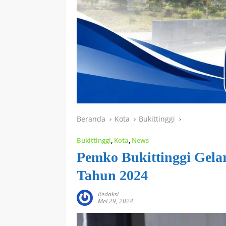
Beranda
Kota
Bukittinggi
Bukittinggi
,
Kota
,
News
Pemko Bukittinggi Gela
Tahun 2024
Redaksi
Mei 29, 2024