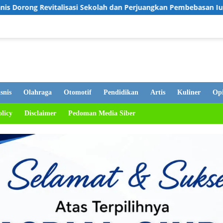
i Sekolah dan Perjuangkan Pembebasan Iuran Komite bagi Siswa 
snis
Olahraga
Otomotif
Pendidikan
Artis
Kuliner
Opi
olicy
Disclaimer
Pedoman Media Siber