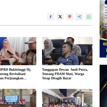
DPRD Bukittinggi Hj.
Tanggapan Dewan Andi Putra,
orong Revitalisasi
Tentang PDAM Mati, Warga
dan Perjuangkan
Tetap Ditagih Bayar
an Iuran Komite bagi
urang Mampu