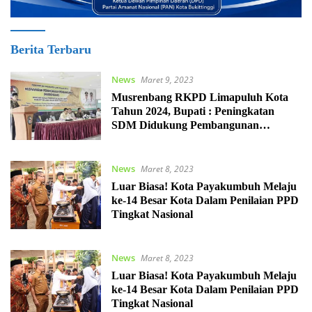
Lintas
Berita Terbaru
Tiga
News
Maret 9, 2023
Musrenbang RKPD Limapuluh Kota
Tahun 2024, Bupati : Peningkatan
SDM Didukung Pembangunan
Infrastruktur dan Optimalisasi
Pemanfaatan Sumber Daya Daerah
News
Maret 8, 2023
Luar Biasa! Kota Payakumbuh Melaju
ke-14 Besar Kota Dalam Penilaian PPD
Tingkat Nasional
News
Maret 8, 2023
Luar Biasa! Kota Payakumbuh Melaju
ke-14 Besar Kota Dalam Penilaian PPD
Tingkat Nasional