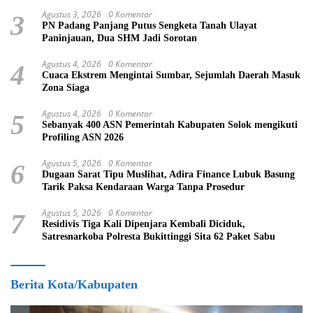
Agustus 3, 2026
0 Komentar
3
PN Padang Panjang Putus Sengketa Tanah Ulayat
Paninjauan, Dua SHM Jadi Sorotan
Agustus 4, 2026
0 Komentar
4
Cuaca Ekstrem Mengintai Sumbar, Sejumlah Daerah Masuk
Zona Siaga
Agustus 4, 2026
0 Komentar
5
Sebanyak 400 ASN Pemerintah Kabupaten Solok mengikuti
Profiling ASN 2026
Agustus 5, 2026
0 Komentar
6
Dugaan Sarat Tipu Muslihat, Adira Finance Lubuk Basung
Tarik Paksa Kendaraan Warga Tanpa Prosedur
Agustus 5, 2026
0 Komentar
7
Residivis Tiga Kali Dipenjara Kembali Diciduk,
Satresnarkoba Polresta Bukittinggi Sita 62 Paket Sabu
Berita Kota/Kabupaten