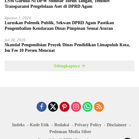
LSM Garuda NI DPW Sumbar Turun Tangan, Telusuri
Transparansi Pengelolaan Aset di DPRD Agam
Agustus 1, 2026
Luruskan Polemik Publik, Sekwan DPRD Agam Pastikan
Pengembalian Kendaraan Dinas Pimpinan Sesuai Aturan
Juli 30, 2026
Skandal Pengondisian Proyek Dinas Pendidikan Limapuluh Kota,
Isu Fee 10 Persen Mencuat
Selengkapnya
Indeks
Kode Etik
Redaksi
Privacy Policy
Disclaimer
Pedoman Media Siber