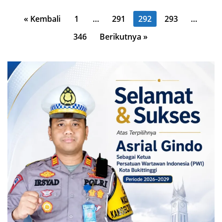
Paginasi
« Kembali
1
…
291
292
293
…
pos
346
Berikutnya »