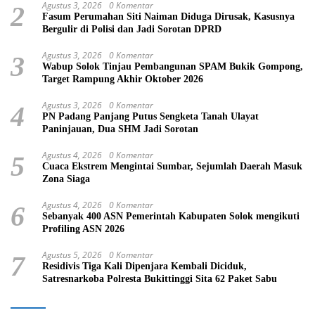
Agustus 3, 2026
0 Komentar
2
Fasum Perumahan Siti Naiman Diduga Dirusak, Kasusnya
Bergulir di Polisi dan Jadi Sorotan DPRD
Agustus 3, 2026
0 Komentar
3
Wabup Solok Tinjau Pembangunan SPAM Bukik Gompong,
Target Rampung Akhir Oktober 2026
Agustus 3, 2026
0 Komentar
4
PN Padang Panjang Putus Sengketa Tanah Ulayat
Paninjauan, Dua SHM Jadi Sorotan
Agustus 4, 2026
0 Komentar
5
Cuaca Ekstrem Mengintai Sumbar, Sejumlah Daerah Masuk
Zona Siaga
Agustus 4, 2026
0 Komentar
6
Sebanyak 400 ASN Pemerintah Kabupaten Solok mengikuti
Profiling ASN 2026
Agustus 5, 2026
0 Komentar
7
Residivis Tiga Kali Dipenjara Kembali Diciduk,
Satresnarkoba Polresta Bukittinggi Sita 62 Paket Sabu