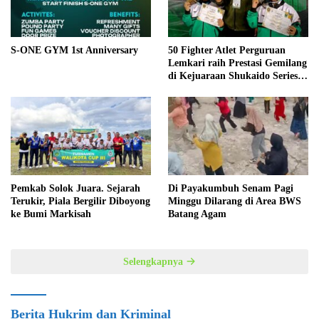
S-ONE GYM 1st Anniversary
50 Fighter Atlet Perguruan
Lemkari raih Prestasi Gemilang
di Kejuaraan Shukaido Series 1
regional Sumatera
Pemkab Solok Juara. Sejarah
Di Payakumbuh Senam Pagi
Terukir, Piala Bergilir Diboyong
Minggu Dilarang di Area BWS
ke Bumi Markisah
Batang Agam
Selengkapnya
Berita Hukrim dan Kriminal