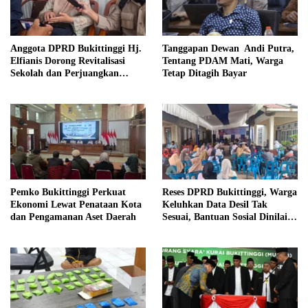
Anggota DPRD Bukittinggi Hj.
Tanggapan Dewan Andi Putra,
Elfianis Dorong Revitalisasi
Tentang PDAM Mati, Warga
Sekolah dan Perjuangkan
Tetap Ditagih Bayar
Pembebasan Iuran Komite bagi
Siswa Kurang Mampu
Pemko Bukittinggi Perkuat
Reses DPRD Bukittinggi, Warga
Ekonomi Lewat Penataan Kota
Keluhkan Data Desil Tak
dan Pengamanan Aset Daerah
Sesuai, Bantuan Sosial Dinilai
Salah Sasaran