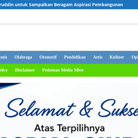
 Beragam Aspirasi Pembangunan
Komitmen Mutu dan Ket
snis
Olahraga
Otomotif
Pendidikan
Artis
Kuliner
Opi
olicy
Disclaimer
Pedoman Media Siber