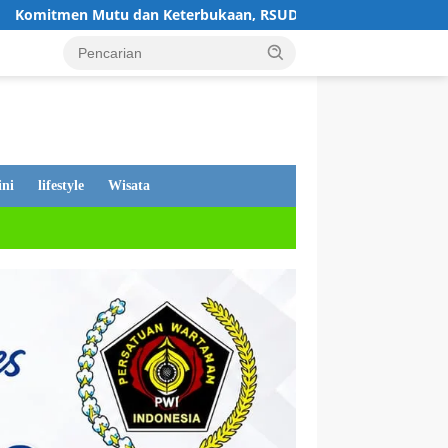
erbukaan, RSUD Lubuk Basung Klarifikasi Isu Pelayanan IGD Be
ni
lifestyle
Wisata