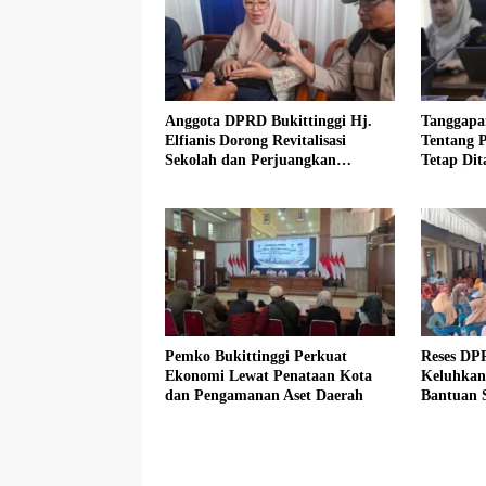
Anggota DPRD Bukittinggi Hj.
Tanggapa
Elfianis Dorong Revitalisasi
Tentang 
Sekolah dan Perjuangkan
Tetap Dit
Pembebasan Iuran Komite bagi
Siswa Kurang Mampu
Pemko Bukittinggi Perkuat
Reses DP
Ekonomi Lewat Penataan Kota
Keluhkan 
dan Pengamanan Aset Daerah
Bantuan S
Sasaran