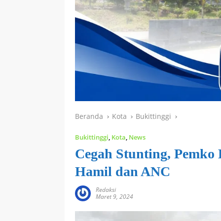
Beranda
Kota
Bukittinggi
Bukittinggi
,
Kota
,
News
Cegah Stunting, Pemko
Hamil dan ANC
Redaksi
Maret 9, 2024