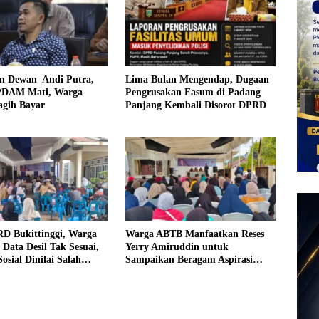
n Dewan Andi Putra,
Lima Bulan Mengendap, Dugaan
PDAM Mati, Warga
Pengrusakan Fasum di Padang
agih Bayar
Panjang Kembali Disorot DPRD
RD Bukittinggi, Warga
Warga ABTB Manfaatkan Reses
Data Desil Tak Sesuai,
Yerry Amiruddin untuk
osial Dinilai Salah
Sampaikan Beragam Aspirasi
Pembangunan