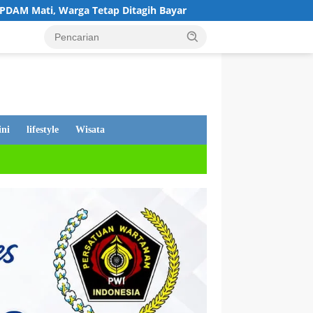
itagih Bayar
Lima Bulan Mengendap, Dugaan Pengrusak
ni
lifestyle
Wisata