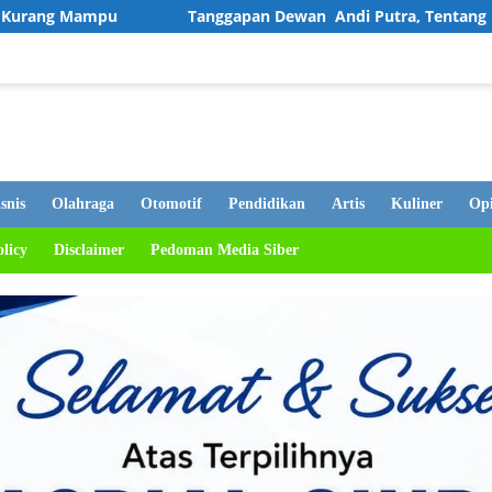
anggapan Dewan Andi Putra, Tentang PDAM Mati, Warga Tetap D
snis
Olahraga
Otomotif
Pendidikan
Artis
Kuliner
Opi
olicy
Disclaimer
Pedoman Media Siber