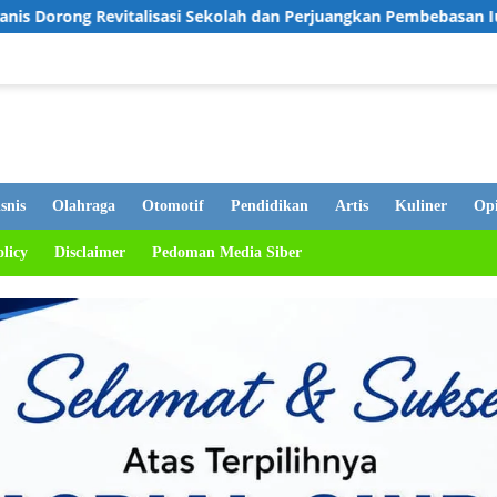
 Sekolah dan Perjuangkan Pembebasan Iuran Komite bagi Siswa K
snis
Olahraga
Otomotif
Pendidikan
Artis
Kuliner
Opi
olicy
Disclaimer
Pedoman Media Siber