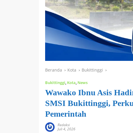
Beranda
Kota
Bukittinggi
Bukittinggi
,
Kota
,
News
Wawako Ibnu Asis Hadir
SMSI Bukittinggi, Perku
Pemerintah
Redaksi
Juli 4, 2026