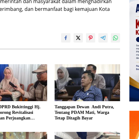
s pemerintah dan masyarakat dalam menghadirkan
 berimbang, dan bermanfaat bagi kemajuan Kota
DPRD Bukittinggi Hj.
Tanggapan Dewan Andi Putra,
orong Revitalisasi
Tentang PDAM Mati, Warga
dan Perjuangkan
Tetap Ditagih Bayar
an Iuran Komite bagi
urang Mampu