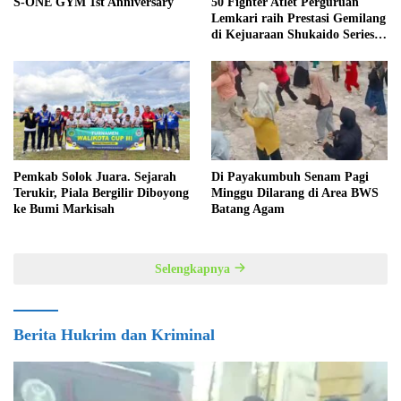
S-ONE GYM 1st Anniversary
50 Fighter Atlet Perguruan
Lemkari raih Prestasi Gemilang
di Kejuaraan Shukaido Series 1
regional Sumatera
Pemkab Solok Juara. Sejarah
Di Payakumbuh Senam Pagi
Terukir, Piala Bergilir Diboyong
Minggu Dilarang di Area BWS
ke Bumi Markisah
Batang Agam
Selengkapnya
Berita Hukrim dan Kriminal