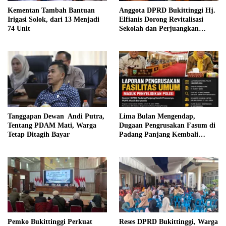
Anggota DPRD Bukittinggi Hj.
Kementan Tambah Bantuan
Elfianis Dorong Revitalisasi
Irigasi Solok, dari 13 Menjadi
Sekolah dan Perjuangkan
74 Unit
Pembebasan Iuran Komite bagi
Siswa Kurang Mampu
Tanggapan Dewan Andi Putra,
Lima Bulan Mengendap,
Tentang PDAM Mati, Warga
Dugaan Pengrusakan Fasum di
Tetap Ditagih Bayar
Padang Panjang Kembali
Disorot DPRD
Pemko Bukittinggi Perkuat
Reses DPRD Bukittinggi, Warga