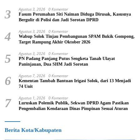
Agustus 3, 2026
0 Komentar
3
Fasum Perumahan Siti Naiman Diduga Dirusak, Kasusnya
Bergulir di Polisi dan Jadi Sorotan DPRD
Agustus 3, 2026
0 Komentar
4
Wabup Solok Tinjau Pembangunan SPAM Bukik Gompong,
Target Rampung Akhir Oktober 2026
Agustus 3, 2026
0 Komentar
5
PN Padang Panjang Putus Sengketa Tanah Ulayat
Paninjauan, Dua SHM Jadi Sorotan
Agustus 7, 2026
0 Komentar
6
Kementan Tambah Bantuan Irigasi Solok, dari 13 Menjadi
74 Unit
Agustus 1, 2026
0 Komentar
7
Luruskan Polemik Publik, Sekwan DPRD Agam Pastikan
Pengembalian Kendaraan Dinas Pimpinan Sesuai Aturan
Berita Kota/Kabupaten