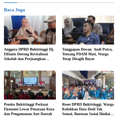
Baca Juga
Anggota DPRD Bukittinggi Hj.
Tanggapan Dewan Andi Putra,
Elfianis Dorong Revitalisasi
Tentang PDAM Mati, Warga
Sekolah dan Perjuangkan
Tetap Ditagih Bayar
Pembebasan Iuran Komite bagi
Siswa Kurang Mampu
Pemko Bukittinggi Perkuat
Reses DPRD Bukittinggi, Warga
Ekonomi Lewat Penataan Kota
Keluhkan Data Desil Tak
dan Pengamanan Aset Daerah
Sesuai, Bantuan Sosial Dinilai