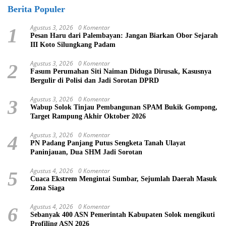
Berita Populer
Agustus 3, 2026
0 Komentar
1
Pesan Haru dari Palembayan: Jangan Biarkan Obor Sejarah
III Koto Silungkang Padam
Agustus 3, 2026
0 Komentar
2
Fasum Perumahan Siti Naiman Diduga Dirusak, Kasusnya
Bergulir di Polisi dan Jadi Sorotan DPRD
Agustus 3, 2026
0 Komentar
3
Wabup Solok Tinjau Pembangunan SPAM Bukik Gompong,
Target Rampung Akhir Oktober 2026
Agustus 3, 2026
0 Komentar
4
PN Padang Panjang Putus Sengketa Tanah Ulayat
Paninjauan, Dua SHM Jadi Sorotan
Agustus 4, 2026
0 Komentar
5
Cuaca Ekstrem Mengintai Sumbar, Sejumlah Daerah Masuk
Zona Siaga
Agustus 4, 2026
0 Komentar
6
Sebanyak 400 ASN Pemerintah Kabupaten Solok mengikuti
Profiling ASN 2026