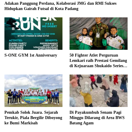
Adakan Panggung Perdana, Kolaborasi JMG dan RMI Sukses
Hidupkan Gairah Futsal di Kota Padang
S-ONE GYM 1st Anniversary
50 Fighter Atlet Perguruan
Lemkari raih Prestasi Gemilang
di Kejuaraan Shukaido Series 1
regional Sumatera
Pemkab Solok Juara. Sejarah
Di Payakumbuh Senam Pagi
Terukir, Piala Bergilir Diboyong
Minggu Dilarang di Area BWS
ke Bumi Markisah
Batang Agam