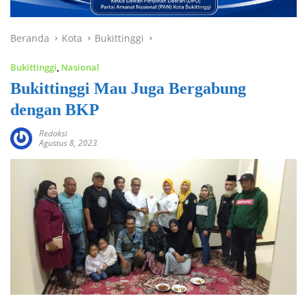
Beranda
Kota
Bukittinggi
Bukittinggi
,
Nasional
Bukittinggi Mau Juga Bergabung
dengan BKP
Redaksi
Agustus 8, 2023