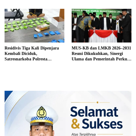
Salah Sasaran
Residivis Tiga Kali Dipenjara
MUS-KB dan LMKB 2026–2031
Kembali Diciduk,
Resmi Dikukuhkan, Sinergi
Satresnarkoba Polresta
Ulama dan Pemerintah Perkuat
Bukittinggi Sita 62 Paket Sabu
Pembinaan Umat di Bukittinggi