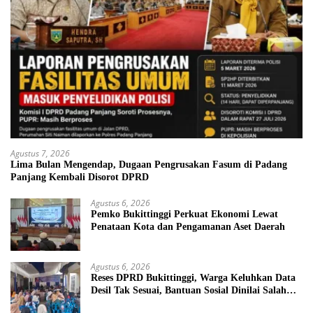
Agustus 7, 2026
Lima Bulan Mengendap, Dugaan Pengrusakan Fasum di Padang
Panjang Kembali Disorot DPRD
Agustus 6, 2026
Pemko Bukittinggi Perkuat Ekonomi Lewat
Penataan Kota dan Pengamanan Aset Daerah
Agustus 6, 2026
Reses DPRD Bukittinggi, Warga Keluhkan Data
Desil Tak Sesuai, Bantuan Sosial Dinilai Salah
Sasaran