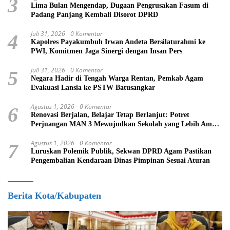
3
Lima Bulan Mengendap, Dugaan Pengrusakan Fasum di
Padang Panjang Kembali Disorot DPRD
Juli 31, 2026
0 Komentar
4
Kapolres Payakumbuh Irwan Andeta Bersilaturahmi ke
PWI, Komitmen Jaga Sinergi dengan Insan Pers
Juli 31, 2026
0 Komentar
5
Negara Hadir di Tengah Warga Rentan, Pemkab Agam
Evakuasi Lansia ke PSTW Batusangkar
Agustus 1, 2026
0 Komentar
6
Renovasi Berjalan, Belajar Tetap Berlanjut: Potret
Perjuangan MAN 3 Mewujudkan Sekolah yang Lebih Aman
dan Nyaman
Agustus 1, 2026
0 Komentar
7
Luruskan Polemik Publik, Sekwan DPRD Agam Pastikan
Pengembalian Kendaraan Dinas Pimpinan Sesuai Aturan
Berita Kota/Kabupaten