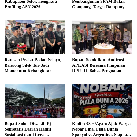
Kabupaten Solok mengikuti
Pembangunan SPAM Bukik
Profiling ASN 2026
Gompong, Target Rampung
Akhir Oktober 2026
Ratusan Pesilat Padati Selayo,
Bupati Solok Ikuti Audiensi
Balerong Silek Tuo Jadi
APKASI Bersama Pimpinan
Momentum Kebangkitan
DPR RI, Bahas Penguatan
Warisan Budaya Minangkabau
Hubungan Pemerintah Pusat
dan Pemerintah Daerah
Bupati Solok Diwakili Pj
Kodim 0304/Agam Ajak Warga
Sekretaris Daerah Hadiri
Nobar Final Piala Dunia
Sosialisasi dan Literasi
Spanyol vs Argentina, Siapkan