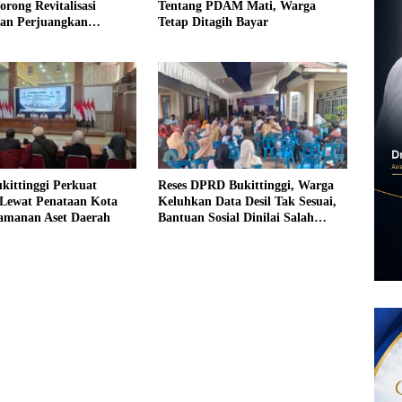
orong Revitalisasi
Tentang PDAM Mati, Warga
dan Perjuangkan
Tetap Ditagih Bayar
an Iuran Komite bagi
urang Mampu
kittinggi Perkuat
Reses DPRD Bukittinggi, Warga
Lewat Penataan Kota
Keluhkan Data Desil Tak Sesuai,
amanan Aset Daerah
Bantuan Sosial Dinilai Salah
Sasaran