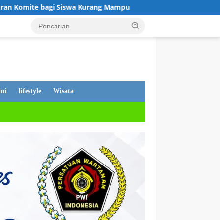
urang Mampu
Tanggapan Dewan Andi Putra, Tentang PDAM 
ni
lifestyle
Wisata