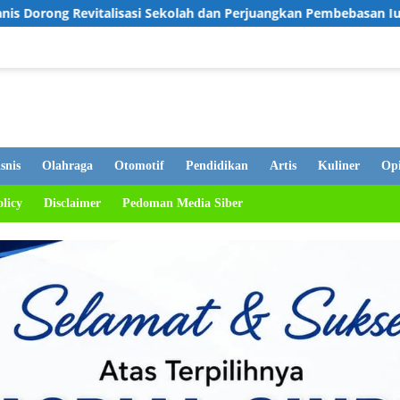
 Sekolah dan Perjuangkan Pembebasan Iuran Komite bagi Siswa K
snis
Olahraga
Otomotif
Pendidikan
Artis
Kuliner
Opi
olicy
Disclaimer
Pedoman Media Siber