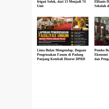
Irigasi Solok, dari 13 Menjadi 74
Elfianis D
Unit
Sekolah 
Pembebas
Siswa K
Lima Bulan Mengendap, Dugaan
Pemko Bu
Pengrusakan Fasum di Padang
Ekonomi 
Panjang Kembali Disorot DPRD
dan Peng