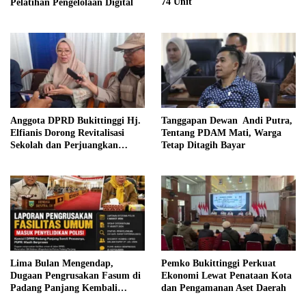
74 Unit
Pelatihan Pengelolaan Digital
Anggota DPRD Bukittinggi Hj.
Tanggapan Dewan Andi Putra,
Elfianis Dorong Revitalisasi
Tentang PDAM Mati, Warga
Sekolah dan Perjuangkan
Tetap Ditagih Bayar
Pembebasan Iuran Komite bagi
Siswa Kurang Mampu
Lima Bulan Mengendap,
Pemko Bukittinggi Perkuat
Dugaan Pengrusakan Fasum di
Ekonomi Lewat Penataan Kota
Padang Panjang Kembali
dan Pengamanan Aset Daerah
Disorot DPRD