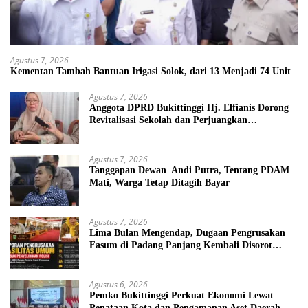
Agustus 7, 2026
Kementan Tambah Bantuan Irigasi Solok, dari 13 Menjadi 74 Unit
Agustus 7, 2026
Anggota DPRD Bukittinggi Hj. Elfianis Dorong
Revitalisasi Sekolah dan Perjuangkan
Pembebasan Iuran Komite bagi Siswa Kurang
Mampu
Agustus 7, 2026
Tanggapan Dewan Andi Putra, Tentang PDAM
Mati, Warga Tetap Ditagih Bayar
Agustus 7, 2026
Lima Bulan Mengendap, Dugaan Pengrusakan
Fasum di Padang Panjang Kembali Disorot
DPRD
Agustus 6, 2026
Pemko Bukittinggi Perkuat Ekonomi Lewat
Penataan Kota dan Pengamanan Aset Daerah