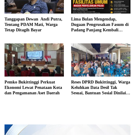
Tanggapan Dewan Andi Putra,
Lima Bulan Mengendap,
Tentang PDAM Mati, Warga
Dugaan Pengrusakan Fasum di
Tetap Ditagih Bayar
Padang Panjang Kembali
Disorot DPRD
Pemko Bukittinggi Perkuat
Reses DPRD Bukittinggi, Warga
Ekonomi Lewat Penataan Kota
Keluhkan Data Desil Tak
dan Pengamanan Aset Daerah
Sesuai, Bantuan Sosial Dinilai
Salah Sasaran