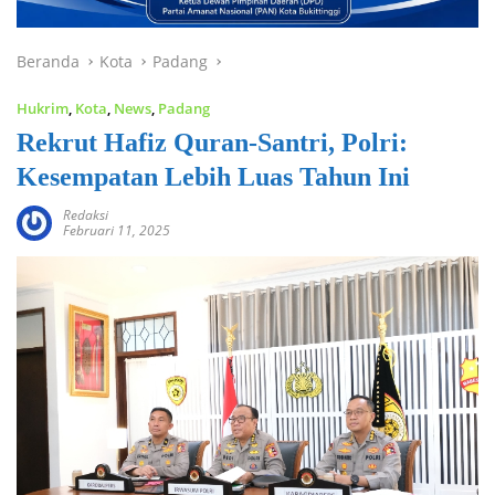
Beranda
Kota
Padang
Hukrim
,
Kota
,
News
,
Padang
Rekrut Hafiz Quran-Santri, Polri:
Kesempatan Lebih Luas Tahun Ini
Redaksi
Februari 11, 2025