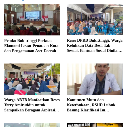
Reses DPRD Bukittinggi, Warga
Pemko Bukittinggi Perkuat
Keluhkan Data Desil Tak
Ekonomi Lewat Penataan Kota
Sesuai, Bantuan Sosial Dinilai
dan Pengamanan Aset Daerah
Salah Sasaran
Warga ABTB Manfaatkan Reses
Komitmen Mutu dan
Yerry Amiruddin untuk
Keterbukaan, RSUD Lubuk
Sampaikan Beragam Aspirasi
Basung Klarifikasi Isu
Pembangunan
Pelayanan IGD Beredar di
Medsos