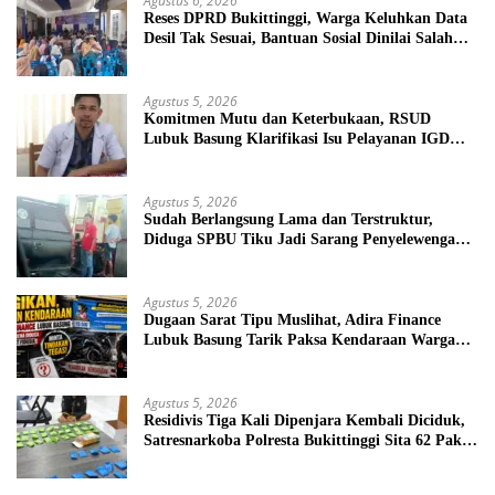
Agustus 6, 2026
Reses DPRD Bukittinggi, Warga Keluhkan Data
Desil Tak Sesuai, Bantuan Sosial Dinilai Salah
Sasaran
Agustus 5, 2026
Komitmen Mutu dan Keterbukaan, RSUD
Lubuk Basung Klarifikasi Isu Pelayanan IGD
Beredar di Medsos
Agustus 5, 2026
Sudah Berlangsung Lama dan Terstruktur,
Diduga SPBU Tiku Jadi Sarang Penyelewengan
BBM Bersubsidi
Agustus 5, 2026
Dugaan Sarat Tipu Muslihat, Adira Finance
Lubuk Basung Tarik Paksa Kendaraan Warga
Tanpa Prosedur
Agustus 5, 2026
Residivis Tiga Kali Dipenjara Kembali Diciduk,
Satresnarkoba Polresta Bukittinggi Sita 62 Paket
Sabu