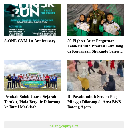
S-ONE GYM 1st Anniversary
50 Fighter Atlet Perguruan
Lemkari raih Prestasi Gemilang
di Kejuaraan Shukaido Series 1
regional Sumatera
Pemkab Solok Juara. Sejarah
Di Payakumbuh Senam Pagi
Terukir, Piala Bergilir Diboyong
Minggu Dilarang di Area BWS
ke Bumi Markisah
Batang Agam
Selengkapnya