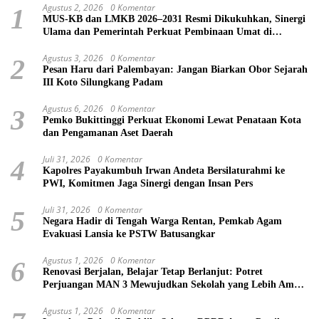
Agustus 2, 2026
0 Komentar
1
MUS-KB dan LMKB 2026–2031 Resmi Dikukuhkan, Sinergi
Ulama dan Pemerintah Perkuat Pembinaan Umat di
Bukittinggi
Agustus 3, 2026
0 Komentar
2
Pesan Haru dari Palembayan: Jangan Biarkan Obor Sejarah
III Koto Silungkang Padam
Agustus 6, 2026
0 Komentar
3
Pemko Bukittinggi Perkuat Ekonomi Lewat Penataan Kota
dan Pengamanan Aset Daerah
Juli 31, 2026
0 Komentar
4
Kapolres Payakumbuh Irwan Andeta Bersilaturahmi ke
PWI, Komitmen Jaga Sinergi dengan Insan Pers
Juli 31, 2026
0 Komentar
5
Negara Hadir di Tengah Warga Rentan, Pemkab Agam
Evakuasi Lansia ke PSTW Batusangkar
Agustus 1, 2026
0 Komentar
6
Renovasi Berjalan, Belajar Tetap Berlanjut: Potret
Perjuangan MAN 3 Mewujudkan Sekolah yang Lebih Aman
dan Nyaman
Agustus 1, 2026
0 Komentar