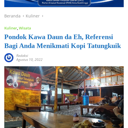
Beranda
Kuliner
Kuliner
,
Wisata
Pondok Kawa Daun da Eh, Referensi
Bagi Anda Menikmati Kopi Tatungkuik
Redaksi
Agustus 10, 2022