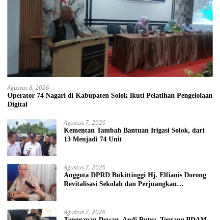
Agustus 8, 2026
Operator 74 Nagari di Kabupaten Solok Ikuti Pelatihan Pengelolaan
Digital
Agustus 7, 2026
Kementan Tambah Bantuan Irigasi Solok, dari
13 Menjadi 74 Unit
Agustus 7, 2026
Anggota DPRD Bukittinggi Hj. Elfianis Dorong
Revitalisasi Sekolah dan Perjuangkan
Pembebasan Iuran Komite bagi Siswa Kurang
Mampu
Agustus 7, 2026
Tanggapan Dewan Andi Putra, Tentang PDAM