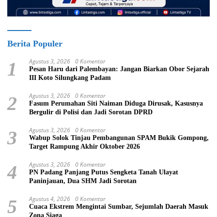
Berita Populer
Agustus 3, 2026
0 Komentar
1
Pesan Haru dari Palembayan: Jangan Biarkan Obor Sejarah
III Koto Silungkang Padam
Agustus 3, 2026
0 Komentar
2
Fasum Perumahan Siti Naiman Diduga Dirusak, Kasusnya
Bergulir di Polisi dan Jadi Sorotan DPRD
Agustus 3, 2026
0 Komentar
3
Wabup Solok Tinjau Pembangunan SPAM Bukik Gompong,
Target Rampung Akhir Oktober 2026
Agustus 3, 2026
0 Komentar
4
PN Padang Panjang Putus Sengketa Tanah Ulayat
Paninjauan, Dua SHM Jadi Sorotan
Agustus 4, 2026
0 Komentar
5
Cuaca Ekstrem Mengintai Sumbar, Sejumlah Daerah Masuk
Zona Siaga