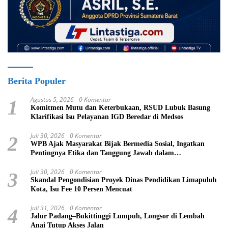
Berita Populer
Agustus 5, 2026
0 Komentar
1
Komitmen Mutu dan Keterbukaan, RSUD Lubuk Basung
Klarifikasi Isu Pelayanan IGD Beredar di Medsos
Juli 30, 2026
0 Komentar
2
WPB Ajak Masyarakat Bijak Bermedia Sosial, Ingatkan
Pentingnya Etika dan Tanggung Jawab dalam
Menyampaikan Informasi
Juli 30, 2026
0 Komentar
3
Skandal Pengondisian Proyek Dinas Pendidikan Limapuluh
Kota, Isu Fee 10 Persen Mencuat
Juli 31, 2026
0 Komentar
4
Jalur Padang–Bukittinggi Lumpuh, Longsor di Lembah
Anai Tutup Akses Jalan