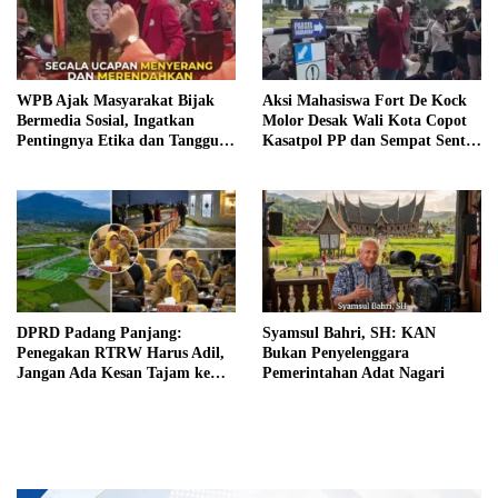
WPB Ajak Masyarakat Bijak
Aksi Mahasiswa Fort De Kock
Bermedia Sosial, Ingatkan
Molor Desak Wali Kota Copot
Pentingnya Etika dan Tanggung
Kasatpol PP dan Sempat Sentil
Jawab dalam Menyampaikan
Wartawan
Informasi
DPRD Padang Panjang:
Syamsul Bahri, SH: KAN
Penegakan RTRW Harus Adil,
Bukan Penyelenggara
Jangan Ada Kesan Tajam ke
Pemerintahan Adat Nagari
Bawah dan Tumpul ke Atas