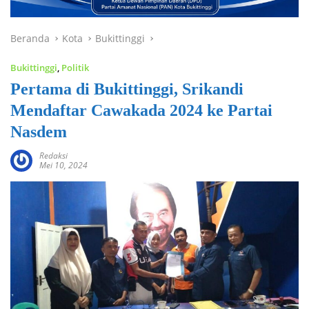
Beranda
Kota
Bukittinggi
Bukittinggi
,
Politik
Pertama di Bukittinggi, Srikandi
Mendaftar Cawakada 2024 ke Partai
Nasdem
Redaksi
Mei 10, 2024