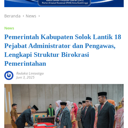
Beranda
News
News
Pemerintah Kabupaten Solok Lantik 18
Pejabat Administrator dan Pengawas,
Lengkapi Struktur Birokrasi
Pemerintahan
Redaksi Lintastiga
Juni 3, 2025