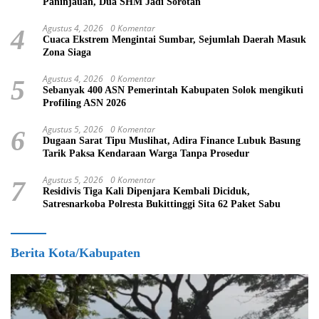
Paninjauan, Dua SHM Jadi Sorotan
Agustus 4, 2026
0 Komentar
4
Cuaca Ekstrem Mengintai Sumbar, Sejumlah Daerah Masuk
Zona Siaga
Agustus 4, 2026
0 Komentar
5
Sebanyak 400 ASN Pemerintah Kabupaten Solok mengikuti
Profiling ASN 2026
Agustus 5, 2026
0 Komentar
6
Dugaan Sarat Tipu Muslihat, Adira Finance Lubuk Basung
Tarik Paksa Kendaraan Warga Tanpa Prosedur
Agustus 5, 2026
0 Komentar
7
Residivis Tiga Kali Dipenjara Kembali Diciduk,
Satresnarkoba Polresta Bukittinggi Sita 62 Paket Sabu
Berita Kota/Kabupaten