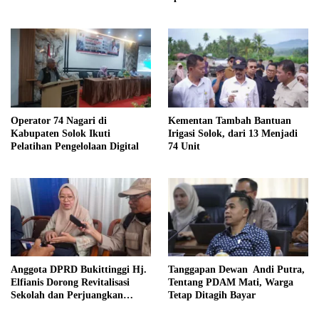
Pengibar Bendera, Turut hadir
dan Sukseskan kegiatan Solok
Sehat
Operator 74 Nagari di
Kementan Tambah Bantuan
Kabupaten Solok Ikuti
Irigasi Solok, dari 13 Menjadi
Pelatihan Pengelolaan Digital
74 Unit
Anggota DPRD Bukittinggi Hj.
Tanggapan Dewan Andi Putra,
Elfianis Dorong Revitalisasi
Tentang PDAM Mati, Warga
Sekolah dan Perjuangkan
Tetap Ditagih Bayar
Pembebasan Iuran Komite bagi