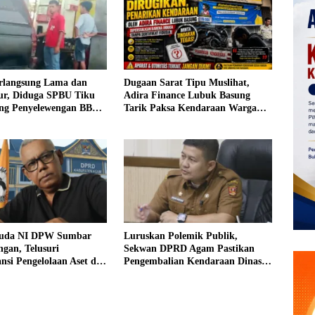
rlangsung Lama dan
Dugaan Sarat Tipu Muslihat,
tur, Diduga SPBU Tiku
Adira Finance Lubuk Basung
ang Penyelewengan BBM
Tarik Paksa Kendaraan Warga
i
Tanpa Prosedur
uda NI DPW Sumbar
Luruskan Polemik Publik,
gan, Telusuri
Sekwan DPRD Agam Pastikan
nsi Pengelolaan Aset di
Pengembalian Kendaraan Dinas
gam
Pimpinan Sesuai Aturan