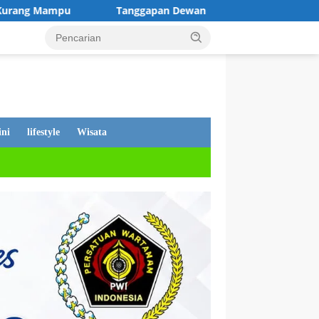
gapan Dewan Andi Putra, Tentang PDAM Mati, Warga Tetap Ditag
ni
lifestyle
Wisata