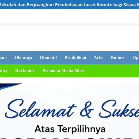
 Pembebasan Iuran Komite bagi Siswa Kurang Mampu
Tang
snis
Olahraga
Otomotif
Pendidikan
Artis
Kuliner
Opi
olicy
Disclaimer
Pedoman Media Siber