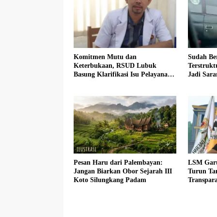
Komitmen Mutu dan
Sudah Be
Keterbukaan, RSUD Lubuk
Terstruk
Basung Klarifikasi Isu Pelayanan
Jadi Sar
IGD Beredar di Medsos
Bersubsid
Pesan Haru dari Palembayan:
LSM Gar
Jangan Biarkan Obor Sejarah III
Turun Tan
Koto Silungkang Padam
Transpara
DPRD A