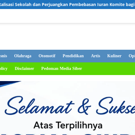
juangkan Pembebasan Iuran Komite bagi Siswa Kurang Mampu
snis
Olahraga
Otomotif
Pendidikan
Artis
Kuliner
Opi
olicy
Disclaimer
Pedoman Media Siber