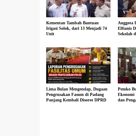
Kementan Tambah Bantuan
Anggota 
Irigasi Solok, dari 13 Menjadi 74
Elfianis D
Unit
Sekolah 
Pembebas
Siswa K
Lima Bulan Mengendap, Dugaan
Pemko Bu
Pengrusakan Fasum di Padang
Ekonomi 
Panjang Kembali Disorot DPRD
dan Peng