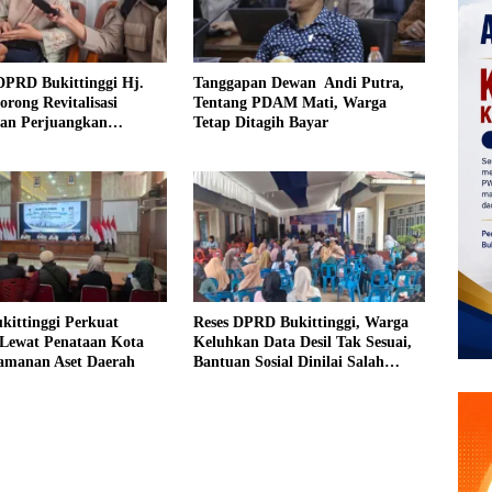
DPRD Bukittinggi Hj.
Tanggapan Dewan Andi Putra,
orong Revitalisasi
Tentang PDAM Mati, Warga
dan Perjuangkan
Tetap Ditagih Bayar
an Iuran Komite bagi
urang Mampu
kittinggi Perkuat
Reses DPRD Bukittinggi, Warga
Lewat Penataan Kota
Keluhkan Data Desil Tak Sesuai,
amanan Aset Daerah
Bantuan Sosial Dinilai Salah
Sasaran