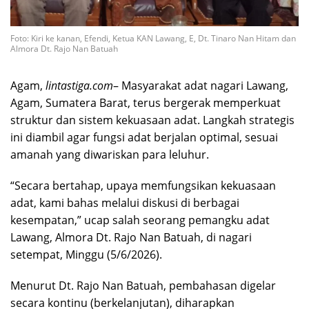
Foto: Kiri ke kanan, Efendi, Ketua KAN Lawang, E, Dt. Tinaro Nan Hitam dan
Almora Dt. Rajo Nan Batuah
Agam,
lintastiga.com
– Masyarakat adat nagari Lawang,
Agam, Sumatera Barat, terus bergerak memperkuat
struktur dan sistem kekuasaan adat. Langkah strategis
ini diambil agar fungsi adat berjalan optimal, sesuai
amanah yang diwariskan para leluhur.
“Secara bertahap, upaya memfungsikan kekuasaan
adat, kami bahas melalui diskusi di berbagai
kesempatan,” ucap salah seorang pemangku adat
Lawang, Almora Dt. Rajo Nan Batuah, di nagari
setempat, Minggu (5/6/2026).
Menurut Dt. Rajo Nan Batuah, pembahasan digelar
secara kontinu (berkelanjutan), diharapkan