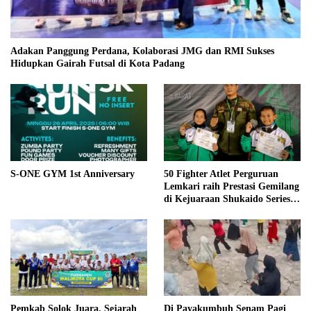
Adakan Panggung Perdana, Kolaborasi JMG dan RMI Sukses
Hidupkan Gairah Futsal di Kota Padang
S-ONE GYM 1st Anniversary
50 Fighter Atlet Perguruan
Lemkari raih Prestasi Gemilang
di Kejuaraan Shukaido Series 1
regional Sumatera
Pemkab Solok Juara. Sejarah
Di Payakumbuh Senam Pagi