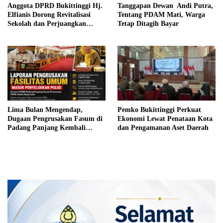
Anggota DPRD Bukittinggi Hj.
Tanggapan Dewan Andi Putra,
Elfianis Dorong Revitalisasi
Tentang PDAM Mati, Warga
Sekolah dan Perjuangkan
Tetap Ditagih Bayar
Pembebasan Iuran Komite bagi
Siswa Kurang Mampu
Lima Bulan Mengendap,
Pemko Bukittinggi Perkuat
Dugaan Pengrusakan Fasum di
Ekonomi Lewat Penataan Kota
Padang Panjang Kembali
dan Pengamanan Aset Daerah
Disorot DPRD