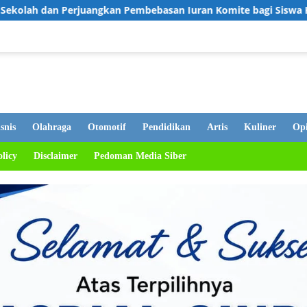
Pembebasan Iuran Komite bagi Siswa Kurang Mampu
Tangg
snis
Olahraga
Otomotif
Pendidikan
Artis
Kuliner
Opi
olicy
Disclaimer
Pedoman Media Siber