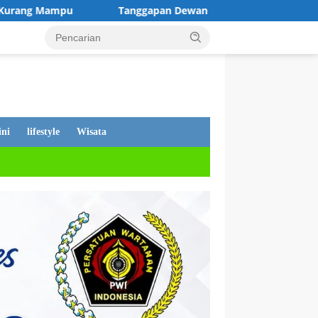
apan Dewan Andi Putra, Tentang PDAM Mati, Warga Tetap Ditag
ni
lifestyle
Wisata