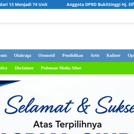
Anggota DPRD Bukittinggi Hj. Elfianis Dorong Revitalisasi S
snis
Olahraga
Otomotif
Pendidikan
Artis
Kuliner
Opi
olicy
Disclaimer
Pedoman Media Siber