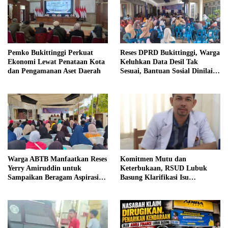
Reses DPRD Bukittinggi, Warga
Pemko Bukittinggi Perkuat
Keluhkan Data Desil Tak
Ekonomi Lewat Penataan Kota
Sesuai, Bantuan Sosial Dinilai
dan Pengamanan Aset Daerah
Salah Sasaran
Warga ABTB Manfaatkan Reses
Komitmen Mutu dan
Yerry Amiruddin untuk
Keterbukaan, RSUD Lubuk
Sampaikan Beragam Aspirasi
Basung Klarifikasi Isu
Pembangunan
Pelayanan IGD Beredar di
Medsos