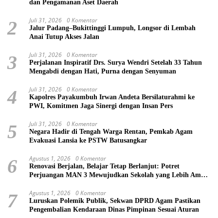
dan Pengamanan Aset Daerah
Juli 31, 2026
0 Komentar
2
Jalur Padang–Bukittinggi Lumpuh, Longsor di Lembah
Anai Tutup Akses Jalan
Juli 31, 2026
0 Komentar
3
Perjalanan Inspiratif Drs. Surya Wendri Setelah 33 Tahun
Mengabdi dengan Hati, Purna dengan Senyuman
Juli 31, 2026
0 Komentar
4
Kapolres Payakumbuh Irwan Andeta Bersilaturahmi ke
PWI, Komitmen Jaga Sinergi dengan Insan Pers
Juli 31, 2026
0 Komentar
5
Negara Hadir di Tengah Warga Rentan, Pemkab Agam
Evakuasi Lansia ke PSTW Batusangkar
Agustus 1, 2026
0 Komentar
6
Renovasi Berjalan, Belajar Tetap Berlanjut: Potret
Perjuangan MAN 3 Mewujudkan Sekolah yang Lebih Aman
dan Nyaman
Agustus 1, 2026
0 Komentar
7
Luruskan Polemik Publik, Sekwan DPRD Agam Pastikan
Pengembalian Kendaraan Dinas Pimpinan Sesuai Aturan