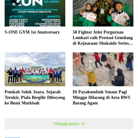
S-ONE GYM 1st Anniversary
50 Fighter Atlet Perguruan
Lemkari raih Prestasi Gemilang
di Kejuaraan Shukaido Series 1
regional Sumatera
Pemkab Solok Juara. Sejarah
Di Payakumbuh Senam Pagi
Terukir, Piala Bergilir Diboyong
Minggu Dilarang di Area BWS
ke Bumi Markisah
Batang Agam
Selengkapnya