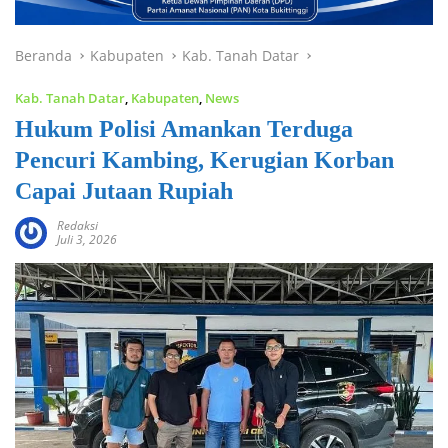
Beranda
Kabupaten
Kab. Tanah Datar
Kab. Tanah Datar
,
Kabupaten
,
News
Hukum Polisi Amankan Terduga
Pencuri Kambing, Kerugian Korban
Capai Jutaan Rupiah
Redaksi
Juli 3, 2026