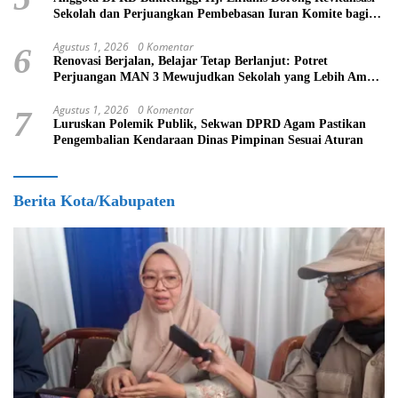
Sekolah dan Perjuangkan Pembebasan Iuran Komite bagi
Siswa Kurang Mampu
Agustus 1, 2026
0 Komentar
6
Renovasi Berjalan, Belajar Tetap Berlanjut: Potret
Perjuangan MAN 3 Mewujudkan Sekolah yang Lebih Aman
dan Nyaman
Agustus 1, 2026
0 Komentar
7
Luruskan Polemik Publik, Sekwan DPRD Agam Pastikan
Pengembalian Kendaraan Dinas Pimpinan Sesuai Aturan
Berita Kota/Kabupaten