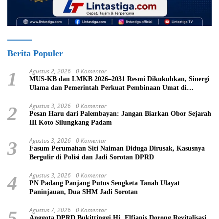
Berita Populer
Agustus 2, 2026
0 Komentar
1
MUS-KB dan LMKB 2026–2031 Resmi Dikukuhkan, Sinergi
Ulama dan Pemerintah Perkuat Pembinaan Umat di
Bukittinggi
Agustus 3, 2026
0 Komentar
2
Pesan Haru dari Palembayan: Jangan Biarkan Obor Sejarah
III Koto Silungkang Padam
Agustus 3, 2026
0 Komentar
3
Fasum Perumahan Siti Naiman Diduga Dirusak, Kasusnya
Bergulir di Polisi dan Jadi Sorotan DPRD
Agustus 3, 2026
0 Komentar
4
PN Padang Panjang Putus Sengketa Tanah Ulayat
Paninjauan, Dua SHM Jadi Sorotan
Agustus 7, 2026
0 Komentar
5
Anggota DPRD Bukittinggi Hj. Elfianis Dorong Revitalisasi