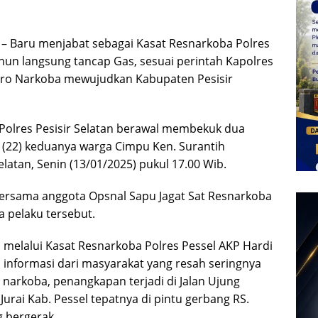
 – Baru menjabat sebagai Kasat Resnarkoba Polres
ahun langsung tancap Gas, sesuai perintah Kapolres
 Zero Narkoba mewujudkan Kabupaten Pesisir
 Polres Pesisir Selatan berawal membekuk dua
S (22) keduanya warga Cimpu Ken. Surantih
atan, Senin (13/01/2025) pukul 17.00 Wib.
ersama anggota Opsnal Sapu Jagat Sat Resnarkoba
 pelaku tersebut.
K, melalui Kasat Resnarkoba Polres Pessel AKP Hardi
nformasi dari masyarakat yang resah seringnya
narkoba, penangkapan terjadi di Jalan Ujung
Jurai Kab. Pessel tepatnya di pintu gerbang RS.
g bergerak.