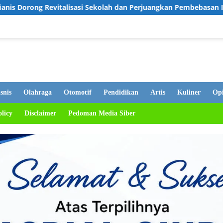
Sekolah dan Perjuangkan Pembebasan Iuran Komite bagi Siswa Ku
snis
Olahraga
Otomotif
Pendidikan
Artis
Kuliner
Opi
olicy
Disclaimer
Pedoman Media Siber