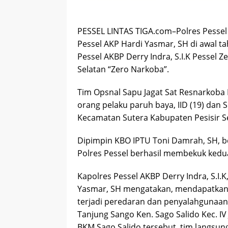
PESSEL LINTAS TIGA.com–Polres Pessel
Pessel AKP Hardi Yasmar, SH di awal t
Pessel AKBP Derry Indra, S.I.K Pessel
Selatan “Zero Narkoba”.
Tim Opsnal Sapu Jagat Sat Resnarkoba
orang pelaku paruh baya, IID (19) dan 
Kecamatan Sutera Kabupaten Pesisir Sel
Dipimpin KBO IPTU Toni Damrah, SH, b
Polres Pessel berhasil membekuk kedua
Kapolres Pessel AKBP Derry Indra, S.I.
Yasmar, SH mengatakan, mendapatkan i
terjadi peredaran dan penyalahgunaan 
Tanjung Sango Ken. Sago Salido Kec. IV 
BKM Sago Salido tersebut, tim langsun