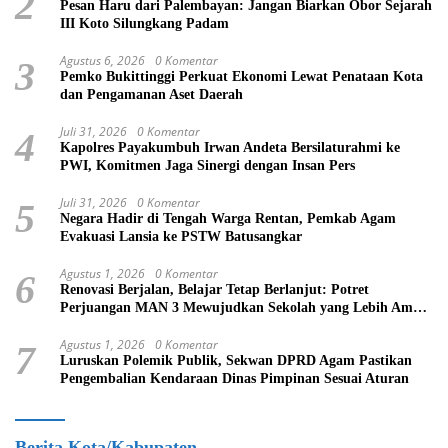
2
Pesan Haru dari Palembayan: Jangan Biarkan Obor Sejarah
III Koto Silungkang Padam
Agustus 6, 2026
0 Komentar
3
Pemko Bukittinggi Perkuat Ekonomi Lewat Penataan Kota
dan Pengamanan Aset Daerah
Juli 31, 2026
0 Komentar
4
Kapolres Payakumbuh Irwan Andeta Bersilaturahmi ke
PWI, Komitmen Jaga Sinergi dengan Insan Pers
Juli 31, 2026
0 Komentar
5
Negara Hadir di Tengah Warga Rentan, Pemkab Agam
Evakuasi Lansia ke PSTW Batusangkar
Agustus 1, 2026
0 Komentar
6
Renovasi Berjalan, Belajar Tetap Berlanjut: Potret
Perjuangan MAN 3 Mewujudkan Sekolah yang Lebih Aman
dan Nyaman
Agustus 1, 2026
0 Komentar
7
Luruskan Polemik Publik, Sekwan DPRD Agam Pastikan
Pengembalian Kendaraan Dinas Pimpinan Sesuai Aturan
Berita Kota/Kabupaten