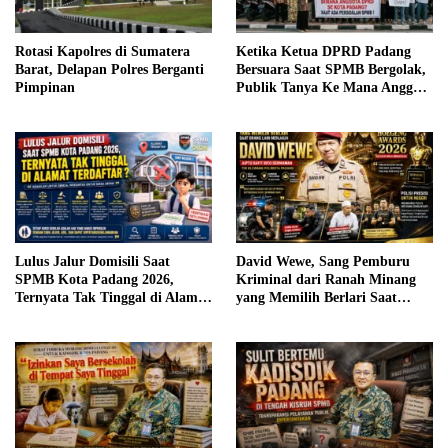
Rotasi Kapolres di Sumatera
Ketika Ketua DPRD Padang
Barat, Delapan Polres Berganti
Bersuara Saat SPMB Bergolak,
Pimpinan
Publik Tanya Ke Mana Anggota
yang Lain ?
Lulus Jalur Domisili Saat
David Wewe, Sang Pemburu
SPMB Kota Padang 2026,
Kriminal dari Ranah Minang
Ternyata Tak Tinggal di Alamat
yang Memilih Berlari Saat
Terdaftar ?
Orang Lain Menjauh