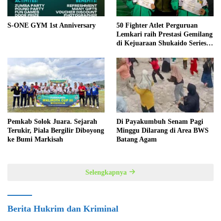
S-ONE GYM 1st Anniversary
50 Fighter Atlet Perguruan
Lemkari raih Prestasi Gemilang
di Kejuaraan Shukaido Series 1
regional Sumatera
Pemkab Solok Juara. Sejarah
Di Payakumbuh Senam Pagi
Terukir, Piala Bergilir Diboyong
Minggu Dilarang di Area BWS
ke Bumi Markisah
Batang Agam
Selengkapnya
Berita Hukrim dan Kriminal