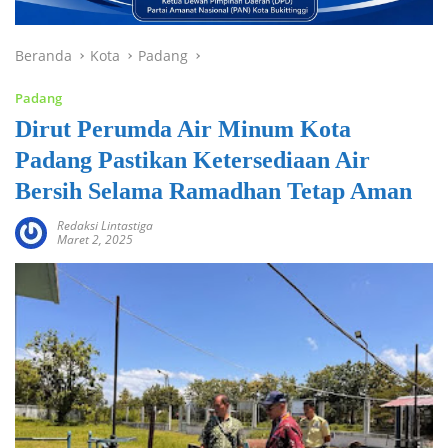
Beranda
Kota
Padang
Padang
Dirut Perumda Air Minum Kota
Padang Pastikan Ketersediaan Air
Bersih Selama Ramadhan Tetap Aman
Redaksi Lintastiga
Maret 2, 2025