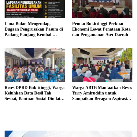
Lima Bulan Mengendap,
Pemko Bukittinggi Perkuat
Dugaan Pengrusakan Fasum di
Ekonomi Lewat Penataan Kota
Padang Panjang Kembali
dan Pengamanan Aset Daerah
Disorot DPRD
Reses DPRD Bukittinggi, Warga
Warga ABTB Manfaatkan Reses
Keluhkan Data Desil Tak
Yerry Amiruddin untuk
Sesuai, Bantuan Sosial Dinilai
Sampaikan Beragam Aspirasi
Salah Sasaran
Pembangunan