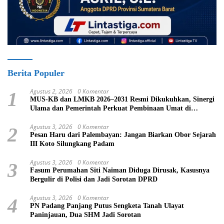
Berita Populer
Agustus 2, 2026
0 Komentar
1
MUS-KB dan LMKB 2026–2031 Resmi Dikukuhkan, Sinergi
Ulama dan Pemerintah Perkuat Pembinaan Umat di
Bukittinggi
Agustus 3, 2026
0 Komentar
2
Pesan Haru dari Palembayan: Jangan Biarkan Obor Sejarah
III Koto Silungkang Padam
Agustus 3, 2026
0 Komentar
3
Fasum Perumahan Siti Naiman Diduga Dirusak, Kasusnya
Bergulir di Polisi dan Jadi Sorotan DPRD
Agustus 3, 2026
0 Komentar
4
PN Padang Panjang Putus Sengketa Tanah Ulayat
Paninjauan, Dua SHM Jadi Sorotan