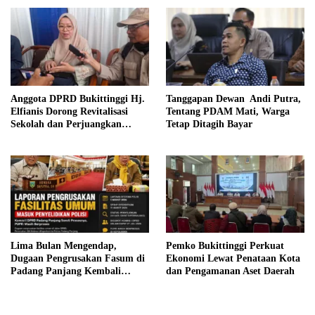
Anggota DPRD Bukittinggi Hj.
Tanggapan Dewan Andi Putra,
Elfianis Dorong Revitalisasi
Tentang PDAM Mati, Warga
Sekolah dan Perjuangkan
Tetap Ditagih Bayar
Pembebasan Iuran Komite bagi
Siswa Kurang Mampu
Lima Bulan Mengendap,
Pemko Bukittinggi Perkuat
Dugaan Pengrusakan Fasum di
Ekonomi Lewat Penataan Kota
Padang Panjang Kembali
dan Pengamanan Aset Daerah
Disorot DPRD