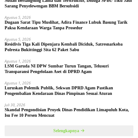
Sudah Berlangsung Lama dan Terstruktur, Diduga SPBU Tiku Jadi
Sarang Penyelewengan BBM Bersubsidi
Agustus 5, 2026
Dugaan Sarat Tipu Muslihat, Adira Finance Lubuk Basung Tarik
Paksa Kendaraan Warga Tanpa Prosedur
Agustus 5, 2026
Residivis Tiga Kali Dipenjara Kembali Diciduk, Satresnarkoba
Polresta Bukittinggi Sita 62 Paket Sabu
Agustus 1, 2026
LSM Garuda NI DPW Sumbar Turun Tangan, Telusuri
Transparansi Pengelolaan Aset di DPRD Agam
Agustus 1, 2026
Luruskan Polemik Publik, Sekwan DPRD Agam Pastikan
Pengembalian Kendaraan Dinas Pimpinan Sesuai Aturan
Juli 30, 2026
Skandal Pengondisian Proyek Dinas Pendidikan Limapuluh Kota,
Isu Fee 10 Persen Mencuat
Selengkapnya