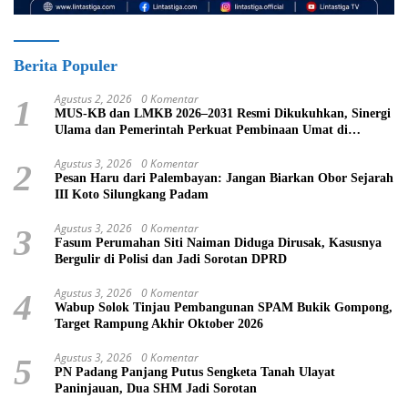
Berita Populer
Agustus 2, 2026
0 Komentar
1
MUS-KB dan LMKB 2026–2031 Resmi Dikukuhkan, Sinergi
Ulama dan Pemerintah Perkuat Pembinaan Umat di
Bukittinggi
Agustus 3, 2026
0 Komentar
2
Pesan Haru dari Palembayan: Jangan Biarkan Obor Sejarah
III Koto Silungkang Padam
Agustus 3, 2026
0 Komentar
3
Fasum Perumahan Siti Naiman Diduga Dirusak, Kasusnya
Bergulir di Polisi dan Jadi Sorotan DPRD
Agustus 3, 2026
0 Komentar
4
Wabup Solok Tinjau Pembangunan SPAM Bukik Gompong,
Target Rampung Akhir Oktober 2026
Agustus 3, 2026
0 Komentar
5
PN Padang Panjang Putus Sengketa Tanah Ulayat
Paninjauan, Dua SHM Jadi Sorotan