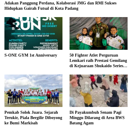
Adakan Panggung Perdana, Kolaborasi JMG dan RMI Sukses
Hidupkan Gairah Futsal di Kota Padang
S-ONE GYM 1st Anniversary
50 Fighter Atlet Perguruan
Lemkari raih Prestasi Gemilang
di Kejuaraan Shukaido Series 1
regional Sumatera
Pemkab Solok Juara. Sejarah
Di Payakumbuh Senam Pagi
Terukir, Piala Bergilir Diboyong
Minggu Dilarang di Area BWS
ke Bumi Markisah
Batang Agam