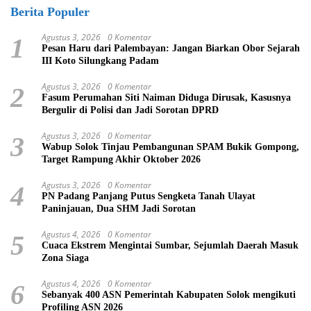
Berita Populer
Agustus 3, 2026
0 Komentar
1
Pesan Haru dari Palembayan: Jangan Biarkan Obor Sejarah
III Koto Silungkang Padam
Agustus 3, 2026
0 Komentar
2
Fasum Perumahan Siti Naiman Diduga Dirusak, Kasusnya
Bergulir di Polisi dan Jadi Sorotan DPRD
Agustus 3, 2026
0 Komentar
3
Wabup Solok Tinjau Pembangunan SPAM Bukik Gompong,
Target Rampung Akhir Oktober 2026
Agustus 3, 2026
0 Komentar
4
PN Padang Panjang Putus Sengketa Tanah Ulayat
Paninjauan, Dua SHM Jadi Sorotan
Agustus 4, 2026
0 Komentar
5
Cuaca Ekstrem Mengintai Sumbar, Sejumlah Daerah Masuk
Zona Siaga
Agustus 4, 2026
0 Komentar
6
Sebanyak 400 ASN Pemerintah Kabupaten Solok mengikuti
Profiling ASN 2026