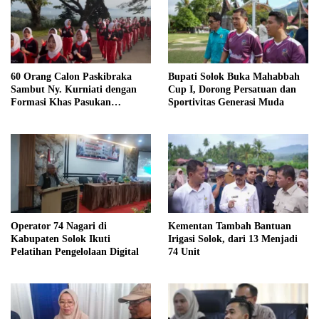
Bupati Solok Buka Mahabbah
60 Orang Calon Paskibraka
Cup I, Dorong Persatuan dan
Sambut Ny. Kurniati dengan
Sportivitas Generasi Muda
Formasi Khas Pasukan
Pengibar Bendera, Turut hadir
dan Sukseskan kegiatan Solok
Sehat
Operator 74 Nagari di
Kementan Tambah Bantuan
Kabupaten Solok Ikuti
Irigasi Solok, dari 13 Menjadi
Pelatihan Pengelolaan Digital
74 Unit