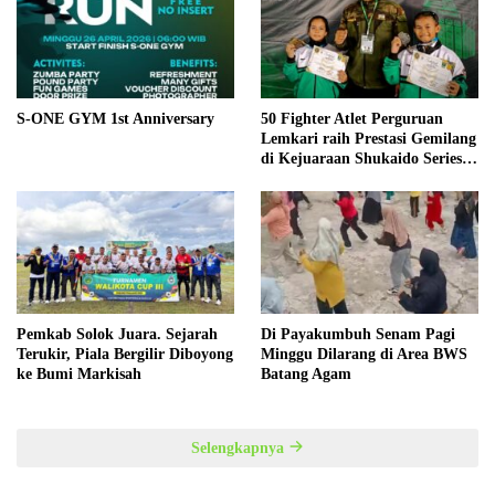
S-ONE GYM 1st Anniversary
50 Fighter Atlet Perguruan
Lemkari raih Prestasi Gemilang
di Kejuaraan Shukaido Series 1
regional Sumatera
Pemkab Solok Juara. Sejarah
Di Payakumbuh Senam Pagi
Terukir, Piala Bergilir Diboyong
Minggu Dilarang di Area BWS
ke Bumi Markisah
Batang Agam
Selengkapnya