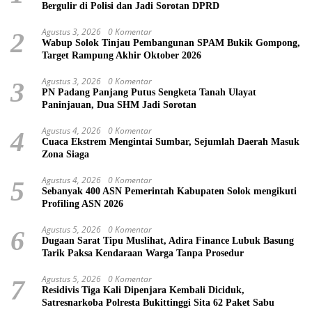
Bergulir di Polisi dan Jadi Sorotan DPRD
Agustus 3, 2026
0 Komentar
2
Wabup Solok Tinjau Pembangunan SPAM Bukik Gompong,
Target Rampung Akhir Oktober 2026
Agustus 3, 2026
0 Komentar
3
PN Padang Panjang Putus Sengketa Tanah Ulayat
Paninjauan, Dua SHM Jadi Sorotan
Agustus 4, 2026
0 Komentar
4
Cuaca Ekstrem Mengintai Sumbar, Sejumlah Daerah Masuk
Zona Siaga
Agustus 4, 2026
0 Komentar
5
Sebanyak 400 ASN Pemerintah Kabupaten Solok mengikuti
Profiling ASN 2026
Agustus 5, 2026
0 Komentar
6
Dugaan Sarat Tipu Muslihat, Adira Finance Lubuk Basung
Tarik Paksa Kendaraan Warga Tanpa Prosedur
Agustus 5, 2026
0 Komentar
7
Residivis Tiga Kali Dipenjara Kembali Diciduk,
Satresnarkoba Polresta Bukittinggi Sita 62 Paket Sabu