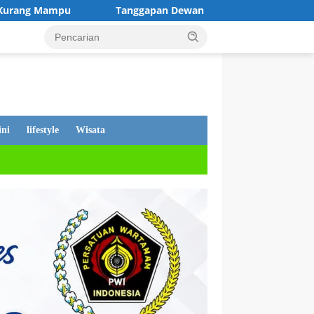
nggapan Dewan Andi Putra, Tentang PDAM Mati, Warga Tetap Dit
ni
lifestyle
Wisata