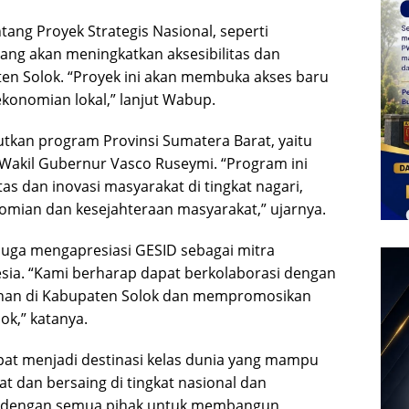
ng Proyek Strategis Nasional, seperti
yang akan meningkatkan aksesibilitas dan
n Solok. “Proyek ini akan membuka akses baru
konomian lokal,” lanjut Wabup.
tkan program Provinsi Sumatera Barat, yaitu
eh Wakil Gubernur Vasco Ruseymi. “Program ini
as dan inovasi masyarakat di tingkat nagari,
mian dan kesejahteraan masyarakat,” ujarnya.
uga mengapresiasi GESID sebagai mitra
a. “Kami berharap dapat berkolaborasi dengan
an di Kabupaten Solok dan mempromosikan
ok,” katanya.
at menjadi destinasi kelas dunia yang mampu
 dan bersaing di tingkat nasional dan
ama dengan semua pihak untuk membangun