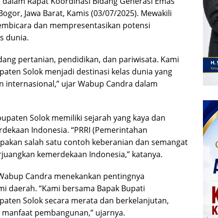
 dalam Rapat Koordinasi Bidang Generasi Emas
Bogor, Jawa Barat, Kamis (03/07/2025). Mewakili
pembicara dan mempresentasikan potensi
s dunia.
dang pertanian, pendidikan, dan pariwisata. Kami
en Solok menjadi destinasi kelas dunia yang
n internasional,” ujar Wabup Candra dalam
paten Solok memiliki sejarah yang kaya dan
dekaan Indonesia. “PRRI (Pemerintahan
upakan salah satu contoh keberanian dan semangat
juangkan kemerdekaan Indonesia,” katanya.
Wabup Candra menekankan pentingnya
 daerah. “Kami bersama Bapak Bupati
ten Solok secara merata dan berkelanjutan,
 manfaat pembangunan,” ujarnya.