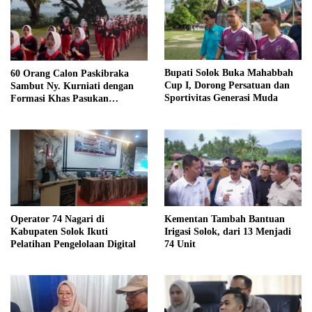
Bupati Solok Buka Mahabbah
60 Orang Calon Paskibraka
Cup I, Dorong Persatuan dan
Sambut Ny. Kurniati dengan
Sportivitas Generasi Muda
Formasi Khas Pasukan
Pengibar Bendera, Turut hadir
dan Sukseskan kegiatan Solok
Sehat
Operator 74 Nagari di
Kementan Tambah Bantuan
Kabupaten Solok Ikuti
Irigasi Solok, dari 13 Menjadi
Pelatihan Pengelolaan Digital
74 Unit