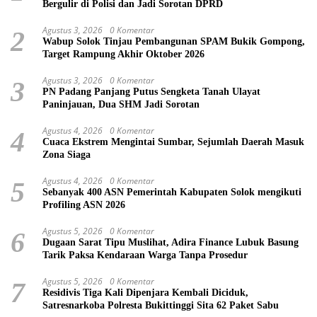
Bergulir di Polisi dan Jadi Sorotan DPRD
Agustus 3, 2026
0 Komentar
2
Wabup Solok Tinjau Pembangunan SPAM Bukik Gompong,
Target Rampung Akhir Oktober 2026
Agustus 3, 2026
0 Komentar
3
PN Padang Panjang Putus Sengketa Tanah Ulayat
Paninjauan, Dua SHM Jadi Sorotan
Agustus 4, 2026
0 Komentar
4
Cuaca Ekstrem Mengintai Sumbar, Sejumlah Daerah Masuk
Zona Siaga
Agustus 4, 2026
0 Komentar
5
Sebanyak 400 ASN Pemerintah Kabupaten Solok mengikuti
Profiling ASN 2026
Agustus 5, 2026
0 Komentar
6
Dugaan Sarat Tipu Muslihat, Adira Finance Lubuk Basung
Tarik Paksa Kendaraan Warga Tanpa Prosedur
Agustus 5, 2026
0 Komentar
7
Residivis Tiga Kali Dipenjara Kembali Diciduk,
Satresnarkoba Polresta Bukittinggi Sita 62 Paket Sabu