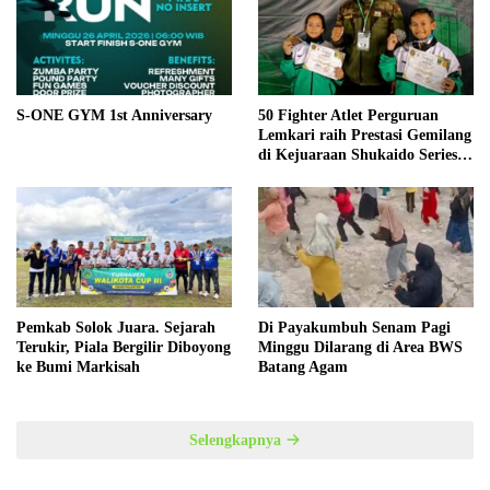
S-ONE GYM 1st Anniversary
50 Fighter Atlet Perguruan
Lemkari raih Prestasi Gemilang
di Kejuaraan Shukaido Series 1
regional Sumatera
Pemkab Solok Juara. Sejarah
Di Payakumbuh Senam Pagi
Terukir, Piala Bergilir Diboyong
Minggu Dilarang di Area BWS
ke Bumi Markisah
Batang Agam
Selengkapnya