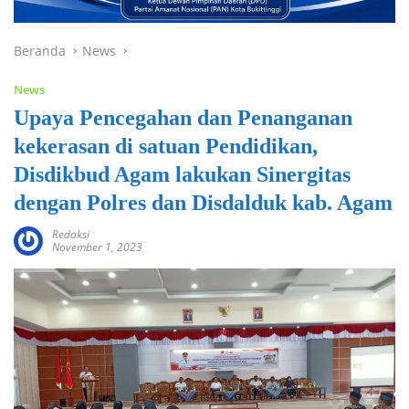
Beranda
News
News
Upaya Pencegahan dan Penanganan
kekerasan di satuan Pendidikan,
Disdikbud Agam lakukan Sinergitas
dengan Polres dan Disdalduk kab. Agam
Redaksi
November 1, 2023