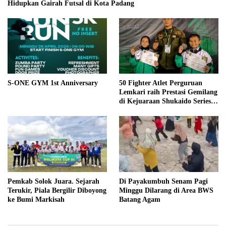
Hidupkan Gairah Futsal di Kota Padang
S-ONE GYM 1st Anniversary
50 Fighter Atlet Perguruan
Lemkari raih Prestasi Gemilang
di Kejuaraan Shukaido Series 1
regional Sumatera
Pemkab Solok Juara. Sejarah
Di Payakumbuh Senam Pagi
Terukir, Piala Bergilir Diboyong
Minggu Dilarang di Area BWS
ke Bumi Markisah
Batang Agam