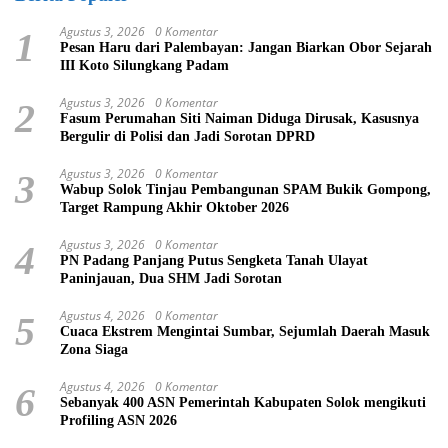
Agustus 3, 2026
0 Komentar
1
Pesan Haru dari Palembayan: Jangan Biarkan Obor Sejarah
III Koto Silungkang Padam
Agustus 3, 2026
0 Komentar
2
Fasum Perumahan Siti Naiman Diduga Dirusak, Kasusnya
Bergulir di Polisi dan Jadi Sorotan DPRD
Agustus 3, 2026
0 Komentar
3
Wabup Solok Tinjau Pembangunan SPAM Bukik Gompong,
Target Rampung Akhir Oktober 2026
Agustus 3, 2026
0 Komentar
4
PN Padang Panjang Putus Sengketa Tanah Ulayat
Paninjauan, Dua SHM Jadi Sorotan
Agustus 4, 2026
0 Komentar
5
Cuaca Ekstrem Mengintai Sumbar, Sejumlah Daerah Masuk
Zona Siaga
Agustus 4, 2026
0 Komentar
6
Sebanyak 400 ASN Pemerintah Kabupaten Solok mengikuti
Profiling ASN 2026