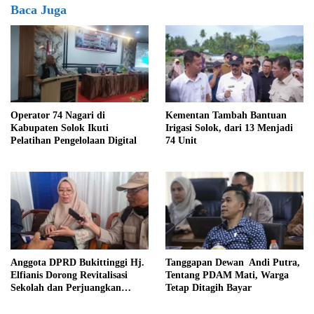
Baca Juga
Kementan Tambah Bantuan
Operator 74 Nagari di
Irigasi Solok, dari 13 Menjadi
Kabupaten Solok Ikuti
74 Unit
Pelatihan Pengelolaan Digital
Anggota DPRD Bukittinggi Hj.
Tanggapan Dewan Andi Putra,
Elfianis Dorong Revitalisasi
Tentang PDAM Mati, Warga
Sekolah dan Perjuangkan
Tetap Ditagih Bayar
Pembebasan Iuran Komite bagi
Siswa Kurang Mampu