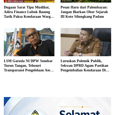
Dugaan Sarat Tipu Muslihat,
Pesan Haru dari Palembayan:
Adira Finance Lubuk Basung
Jangan Biarkan Obor Sejarah
Tarik Paksa Kendaraan Warga
III Koto Silungkang Padam
Tanpa Prosedur
LSM Garuda NI DPW Sumbar
Luruskan Polemik Publik,
Turun Tangan, Telusuri
Sekwan DPRD Agam Pastikan
Transparansi Pengelolaan Aset
Pengembalian Kendaraan Dinas
di DPRD Agam
Pimpinan Sesuai Aturan