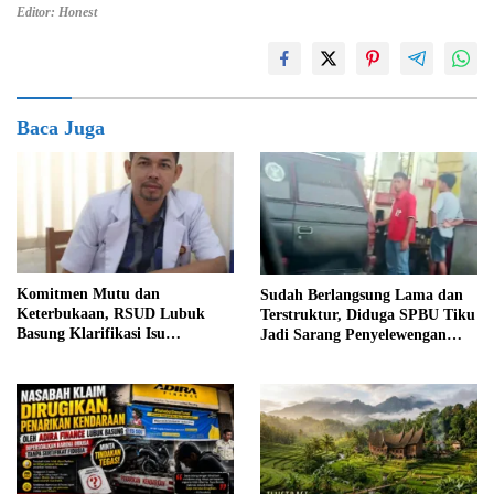
Editor: Honest
Baca Juga
Komitmen Mutu dan
Sudah Berlangsung Lama dan
Keterbukaan, RSUD Lubuk
Terstruktur, Diduga SPBU Tiku
Basung Klarifikasi Isu
Jadi Sarang Penyelewengan
Pelayanan IGD Beredar di
BBM Bersubsidi
Medsos