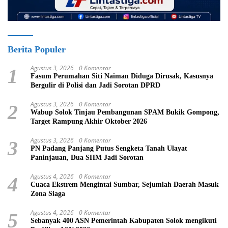
Berita Populer
Agustus 3, 2026
0 Komentar
1
Fasum Perumahan Siti Naiman Diduga Dirusak, Kasusnya
Bergulir di Polisi dan Jadi Sorotan DPRD
Agustus 3, 2026
0 Komentar
2
Wabup Solok Tinjau Pembangunan SPAM Bukik Gompong,
Target Rampung Akhir Oktober 2026
Agustus 3, 2026
0 Komentar
3
PN Padang Panjang Putus Sengketa Tanah Ulayat
Paninjauan, Dua SHM Jadi Sorotan
Agustus 4, 2026
0 Komentar
4
Cuaca Ekstrem Mengintai Sumbar, Sejumlah Daerah Masuk
Zona Siaga
Agustus 4, 2026
0 Komentar
5
Sebanyak 400 ASN Pemerintah Kabupaten Solok mengikuti