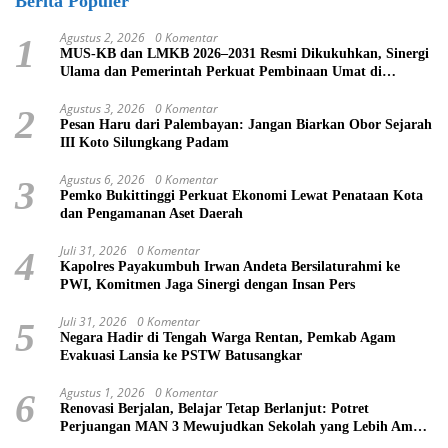
Berita Populer
Agustus 2, 2026
0 Komentar
1
MUS-KB dan LMKB 2026–2031 Resmi Dikukuhkan, Sinergi
Ulama dan Pemerintah Perkuat Pembinaan Umat di
Bukittinggi
Agustus 3, 2026
0 Komentar
2
Pesan Haru dari Palembayan: Jangan Biarkan Obor Sejarah
III Koto Silungkang Padam
Agustus 6, 2026
0 Komentar
3
Pemko Bukittinggi Perkuat Ekonomi Lewat Penataan Kota
dan Pengamanan Aset Daerah
Juli 31, 2026
0 Komentar
4
Kapolres Payakumbuh Irwan Andeta Bersilaturahmi ke
PWI, Komitmen Jaga Sinergi dengan Insan Pers
Juli 31, 2026
0 Komentar
5
Negara Hadir di Tengah Warga Rentan, Pemkab Agam
Evakuasi Lansia ke PSTW Batusangkar
Agustus 1, 2026
0 Komentar
6
Renovasi Berjalan, Belajar Tetap Berlanjut: Potret
Perjuangan MAN 3 Mewujudkan Sekolah yang Lebih Aman
dan Nyaman