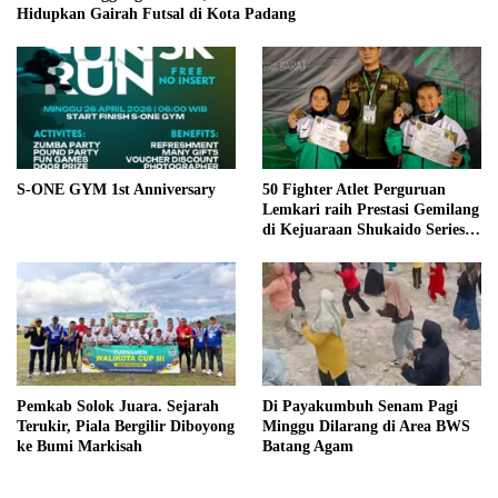
Hidupkan Gairah Futsal di Kota Padang
S-ONE GYM 1st Anniversary
50 Fighter Atlet Perguruan
Lemkari raih Prestasi Gemilang
di Kejuaraan Shukaido Series 1
regional Sumatera
Pemkab Solok Juara. Sejarah
Di Payakumbuh Senam Pagi
Terukir, Piala Bergilir Diboyong
Minggu Dilarang di Area BWS
ke Bumi Markisah
Batang Agam