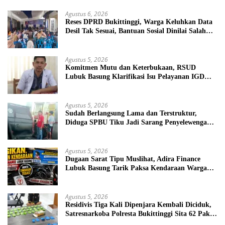
Agustus 6, 2026
Reses DPRD Bukittinggi, Warga Keluhkan Data
Desil Tak Sesuai, Bantuan Sosial Dinilai Salah
Sasaran
Agustus 5, 2026
Komitmen Mutu dan Keterbukaan, RSUD
Lubuk Basung Klarifikasi Isu Pelayanan IGD
Beredar di Medsos
Agustus 5, 2026
Sudah Berlangsung Lama dan Terstruktur,
Diduga SPBU Tiku Jadi Sarang Penyelewengan
BBM Bersubsidi
Agustus 5, 2026
Dugaan Sarat Tipu Muslihat, Adira Finance
Lubuk Basung Tarik Paksa Kendaraan Warga
Tanpa Prosedur
Agustus 5, 2026
Residivis Tiga Kali Dipenjara Kembali Diciduk,
Satresnarkoba Polresta Bukittinggi Sita 62 Paket
Sabu