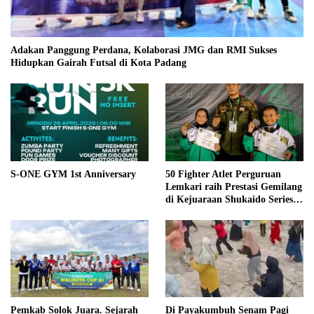
Adakan Panggung Perdana, Kolaborasi JMG dan RMI Sukses
Hidupkan Gairah Futsal di Kota Padang
S-ONE GYM 1st Anniversary
50 Fighter Atlet Perguruan
Lemkari raih Prestasi Gemilang
di Kejuaraan Shukaido Series 1
regional Sumatera
Pemkab Solok Juara. Sejarah
Di Payakumbuh Senam Pagi