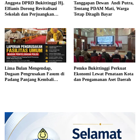
Anggota DPRD Bukittinggi Hj.
Tanggapan Dewan Andi Putra,
Elfianis Dorong Revitalisasi
Tentang PDAM Mati, Warga
Sekolah dan Perjuangkan
Tetap Ditagih Bayar
Pembebasan Iuran Komite bagi
Siswa Kurang Mampu
Lima Bulan Mengendap,
Pemko Bukittinggi Perkuat
Dugaan Pengrusakan Fasum di
Ekonomi Lewat Penataan Kota
Padang Panjang Kembali
dan Pengamanan Aset Daerah
Disorot DPRD