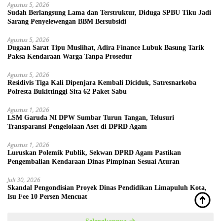
Agustus 5, 2026
Sudah Berlangsung Lama dan Terstruktur, Diduga SPBU Tiku Jadi
Sarang Penyelewengan BBM Bersubsidi
Agustus 5, 2026
Dugaan Sarat Tipu Muslihat, Adira Finance Lubuk Basung Tarik
Paksa Kendaraan Warga Tanpa Prosedur
Agustus 5, 2026
Residivis Tiga Kali Dipenjara Kembali Diciduk, Satresnarkoba
Polresta Bukittinggi Sita 62 Paket Sabu
Agustus 1, 2026
LSM Garuda NI DPW Sumbar Turun Tangan, Telusuri
Transparansi Pengelolaan Aset di DPRD Agam
Agustus 1, 2026
Luruskan Polemik Publik, Sekwan DPRD Agam Pastikan
Pengembalian Kendaraan Dinas Pimpinan Sesuai Aturan
Juli 30, 2026
Skandal Pengondisian Proyek Dinas Pendidikan Limapuluh Kota,
Isu Fee 10 Persen Mencuat