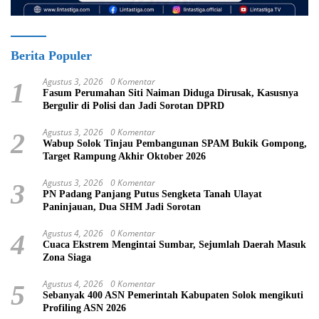
Berita Populer
Agustus 3, 2026
0 Komentar
1
Fasum Perumahan Siti Naiman Diduga Dirusak, Kasusnya
Bergulir di Polisi dan Jadi Sorotan DPRD
Agustus 3, 2026
0 Komentar
2
Wabup Solok Tinjau Pembangunan SPAM Bukik Gompong,
Target Rampung Akhir Oktober 2026
Agustus 3, 2026
0 Komentar
3
PN Padang Panjang Putus Sengketa Tanah Ulayat
Paninjauan, Dua SHM Jadi Sorotan
Agustus 4, 2026
0 Komentar
4
Cuaca Ekstrem Mengintai Sumbar, Sejumlah Daerah Masuk
Zona Siaga
Agustus 4, 2026
0 Komentar
5
Sebanyak 400 ASN Pemerintah Kabupaten Solok mengikuti
Profiling ASN 2026